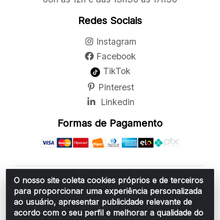
Redes Sociais
Instagram
Facebook
TikTok
Pinterest
Linkedin
Formas de Pagamento
O nosso site coleta cookies próprios e de terceiros
Belchior Cortinas e Acessórios LTDA - R: Rua
para proporcionar uma experiência personalizada
Vereador Sérgio Leopoldino Alves, 876 - Santa
ao usuário, apresentar publicidade relevante de
Bárbara d'Oeste/SP - CEP 13.456-166 - CNPJ
acordo com o seu perfil e melhorar a qualidade do
06.314.073/0001-34