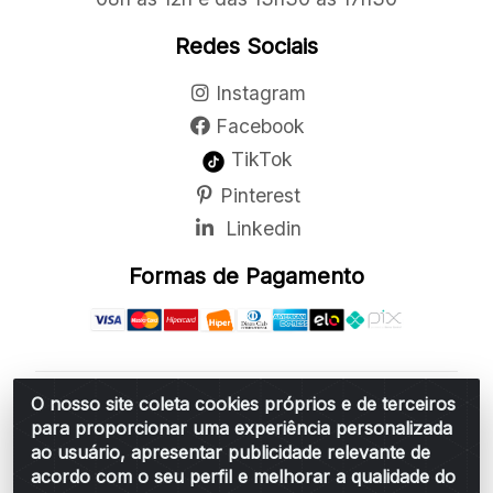
Redes Sociais
Instagram
Facebook
TikTok
Pinterest
Linkedin
Formas de Pagamento
O nosso site coleta cookies próprios e de terceiros
Belchior Cortinas e Acessórios LTDA - R: Rua
para proporcionar uma experiência personalizada
Vereador Sérgio Leopoldino Alves, 876 - Santa
ao usuário, apresentar publicidade relevante de
Bárbara d'Oeste/SP - CEP 13.456-166 - CNPJ
acordo com o seu perfil e melhorar a qualidade do
06.314.073/0001-34