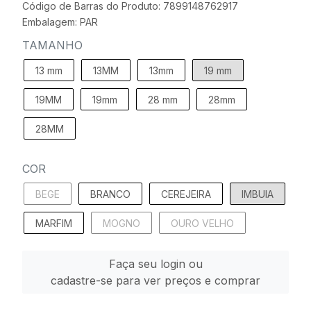
Código de Barras do Produto: 7899148762917
Embalagem: PAR
TAMANHO
13 mm
13MM
13mm
19 mm
19MM
19mm
28 mm
28mm
28MM
COR
BEGE
BRANCO
CEREJEIRA
IMBUIA
MARFIM
MOGNO
OURO VELHO
Faça seu login ou
cadastre-se para ver preços e comprar