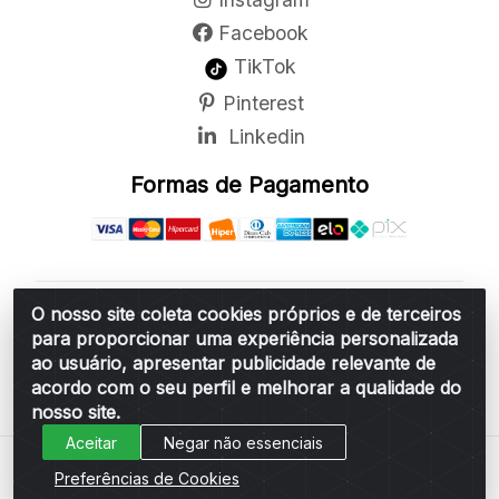
Facebook
TikTok
Pinterest
Linkedin
Formas de Pagamento
O nosso site coleta cookies próprios e de terceiros
Belchior Cortinas e Acessórios LTDA - R: Rua
para proporcionar uma experiência personalizada
Vereador Sérgio Leopoldino Alves, 876 - Santa
ao usuário, apresentar publicidade relevante de
Bárbara d'Oeste/SP - CEP 13.456-166 - CNPJ
acordo com o seu perfil e melhorar a qualidade do
06.314.073/0001-34
nosso site.
Aceitar
Negar não essenciais
Preferências de Cookies