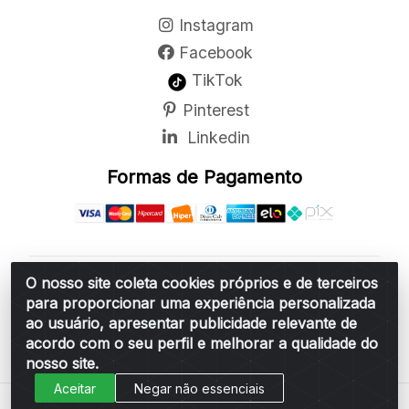
Instagram
Facebook
TikTok
Pinterest
Linkedin
Formas de Pagamento
O nosso site coleta cookies próprios e de terceiros
Belchior Cortinas e Acessórios LTDA - R: Rua
para proporcionar uma experiência personalizada
Vereador Sérgio Leopoldino Alves, 876 - Santa
ao usuário, apresentar publicidade relevante de
Bárbara d'Oeste/SP - CEP 13.456-166 - CNPJ
acordo com o seu perfil e melhorar a qualidade do
06.314.073/0001-34
nosso site.
Aceitar
Negar não essenciais