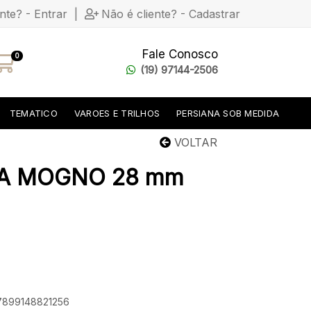
ente? - Entrar
|
Não é cliente? - Cadastrar
Fale Conosco
0
(19) 97144-2506
TEMATICO
VAROES E TRILHOS
PERSIANA SOB MEDIDA
VOLTAR
LA MOGNO 28 mm
 7899148821256