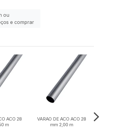
n ou
eços e comprar
CO ACO 28
VARAO DE ACO ACO 28
VARAO DE ACO
50 m
mm 2,00 m
mm 1,50