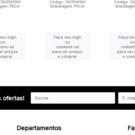
 1201105100
Código: 1201104100
Código: 12
gem: PECA
Embalagem: PECA
Embalage
seu login
Faça seu login
Faça seu
ou
ou
ou
stre-se
cadastre-se
cadast
er preços
para ver preços
para ver
omprar
e comprar
e com
 ofertas!
Departamentos
Fa