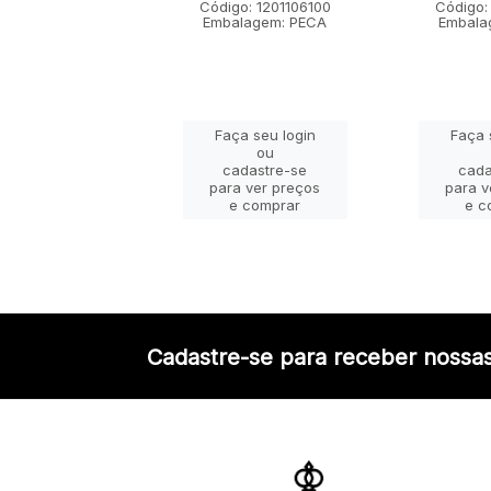
go: 1201101100
Código: 1201106100
Código:
lagem: PECA
Embalagem: PECA
Embala
ça seu login
Faça seu login
Faça 
ou
ou
adastre-se
cadastre-se
cada
a ver preços
para ver preços
para v
e comprar
e comprar
e c
Cadastre-se para receber nossas