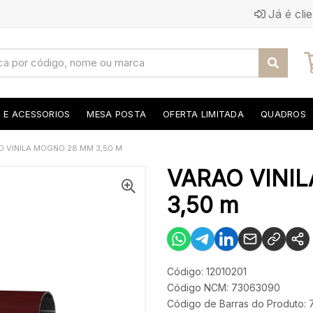
Já é cli
S E ACESSORIOS
MESA POSTA
OFERTA LIMITADA
QUADROS
O VINILA MOGNO 28 MM 3,50 M
VARAO VINI
3,50 m
Código: 12010201
Código NCM: 73063090
Código de Barras do Produto: