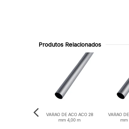
Produtos Relacionados
DE ACO ACO 28
VARAO DE ACO ACO 28
VARAO DE
m 1,50 m
mm 4,00 m
mm 