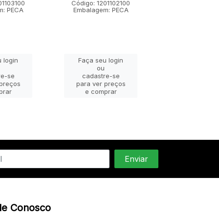
01103100
Código: 1201102100
Código: 12011
m: PECA
Embalagem: PECA
Embalagem: 
 login
Faça seu login
Faça seu lo
ou
ou
re-se
cadastre-se
cadastre-
 preços
para ver preços
para ver pr
prar
e comprar
e compra
le Conosco