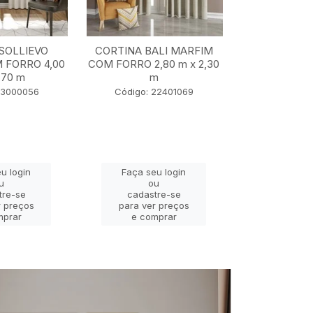
SOLLIEVO
CORTINA BALI MARFIM
CORTINA TU
 FORRO 4,00
COM FORRO 2,80 m x 2,30
5,50 m x
,70 m
m
Código: 2
23000056
Código: 22401069
u login
Faça seu login
Faça se
u
ou
o
tre-se
cadastre-se
cadast
r preços
para ver preços
para ver
mprar
e comprar
e com