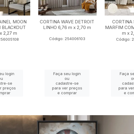
AINEL MOON
CORTINA WAVE DETROIT
CORTINA 
I BLACKOUT
LINHO 6,76 m x 2,70 m
MARFIM COM
x 2,27 m
m x 2
Código: 254006103
256005108
Código: 
eu login
Faça seu login
Faça se
ou
ou
o
tre-se
cadastre-se
cadas
r preços
para ver preços
para ve
mprar
e comprar
e co