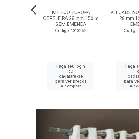
 NOBRE OURO
KIT ECO EUROPA
KIT JADE N
m 1,50 m SEM
CEREJEIRA 28 mm 1,50 m
28 mm 1
ENDA
SEM EMENDA
EM
 130001127
Código: 1010252
Código:
eu login
Faça seu login
Faça s
ou
ou
stre-se
cadastre-se
cadas
er preços
para ver preços
para ve
omprar
e comprar
e co