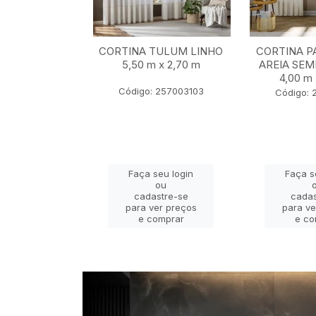
BALI MARFIM
CORTINA TULUM LINHO
CORTINA P
2,80 m x 2,30
5,50 m x 2,70 m
AREIA SEM
m
4,00 m 
Código: 257003103
 22401069
Código: 
eu login
Faça seu login
Faça s
ou
ou
stre-se
cadastre-se
cadas
er preços
para ver preços
para ve
omprar
e comprar
e co