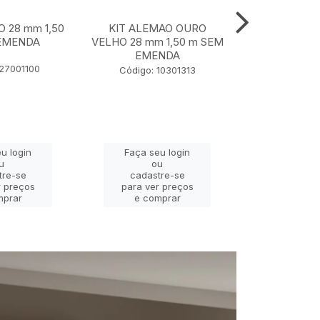
O 28 mm 1,50
KIT ALEMAO OURO
KIT JADE P
EMENDA
VELHO 28 mm 1,50 m SEM
28 mm 1,
EMENDA
EME
127001100
Código: 10301313
Código: 
u login
Faça seu login
Faça se
u
ou
o
tre-se
cadastre-se
cadast
r preços
para ver preços
para ver
mprar
e comprar
e com