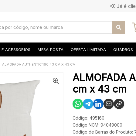
Já é cli
S E ACESSORIOS
MESA POSTA
OFERTA LIMITADA
QUADROS
ALMOFADA AUTHENTIC 160 43 CM X 43 CM
ALMOFADA A
cm x 43 cm
Código: 495160
Código NCM: 94049000
Código de Barras do Produto: