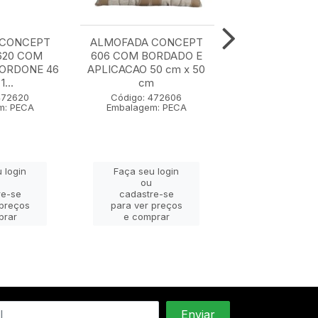
 CONCEPT
ALMOFADA CONCEPT
ALMOFADA C
620 COM
606 COM BORDADO E
607 50 cm x
CORDONE 46
APLICACAO 50 cm x 50
1...
cm
Código: 47
Embalagem: 
472620
Código: 472606
m: PECA
Embalagem: PECA
Faça seu lo
 login
Faça seu login
ou
ou
cadastre-
re-se
cadastre-se
para ver pr
 preços
para ver preços
e compra
prar
e comprar