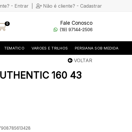
ente? - Entrar
|
Não é cliente? - Cadastrar
Fale Conosco
0
(19) 97144-2506
TEMATICO
VAROES E TRILHOS
PERSIANA SOB MEDIDA
VOLTAR
UTHENTIC 160 43
 7908785613428