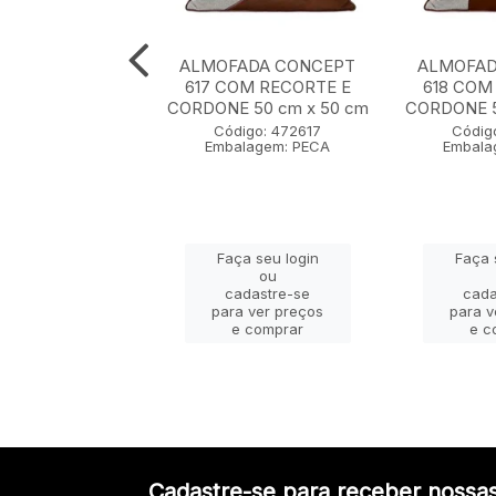
ADA CONCEPT
ALMOFADA CONCEPT
ALMOFAD
0 cm x 50 cm
617 COM RECORTE E
618 COM
CORDONE 50 cm x 50 cm
CORDONE 5
igo: 472607
Código: 472617
Códig
lagem: PECA
Embalagem: PECA
Embala
ça seu login
Faça seu login
Faça 
ou
ou
adastre-se
cadastre-se
cada
a ver preços
para ver preços
para v
e comprar
e comprar
e c
Cadastre-se para receber nossas