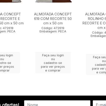
A CONCEPT
ALMOFADA CONCEPT
ALMOFADA
 RECORTE E
619 COM RECORTE 50
ROLINHO 
0 cm x 50 cm
cm x 50 cm
RECORTE E 
cm x 
o: 472618
Código: 472619
gem: PECA
Embalagem: PECA
Código: 
Embalage
seu login
Faça seu login
Faça seu
ou
ou
ou
stre-se
cadastre-se
cadast
er preços
para ver preços
para ver
omprar
e comprar
e com
 ofertas!