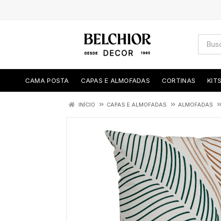
CAMA POSTA
CAPAS E ALMOFADAS
CORTINAS
KIT
INÍCIO
CAPAS E ALMOFADAS
ALMOFADAS