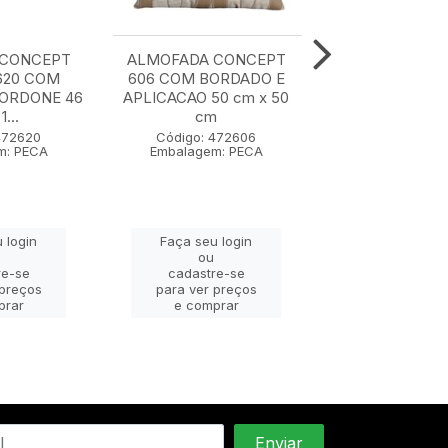
 CONCEPT
ALMOFADA CONCEPT
ALMOFADA C
620 COM
606 COM BORDADO E
607 50 cm x
CORDONE 46
APLICACAO 50 cm x 50
1...
cm
Código: 47
Embalagem: 
472620
Código: 472606
m: PECA
Embalagem: PECA
Faça seu lo
 login
Faça seu login
ou
ou
cadastre-
re-se
cadastre-se
para ver pr
 preços
para ver preços
e compra
prar
e comprar