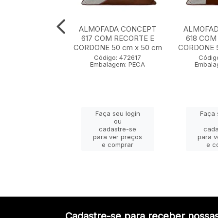
ADA CONCEPT
ALMOFADA CONCEPT
ALMOFAD
0 cm x 50 cm
617 COM RECORTE E
618 COM
CORDONE 50 cm x 50 cm
CORDONE 5
igo: 472607
Código: 472617
Códig
lagem: PECA
Embalagem: PECA
Embala
ça seu login
Faça seu login
Faça 
ou
ou
adastre-se
cadastre-se
cada
a ver preços
para ver preços
para v
e comprar
e comprar
e c
Cadastre-se para receber nossas