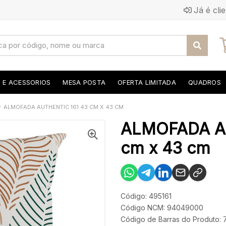
Já é cli
S E ACESSORIOS
MESA POSTA
OFERTA LIMITADA
QUADROS
ALMOFADA AUTHENTIC 161 43 CM X 43 CM
ALMOFADA A
cm x 43 cm
Código: 495161
Código NCM: 94049000
Código de Barras do Produto: