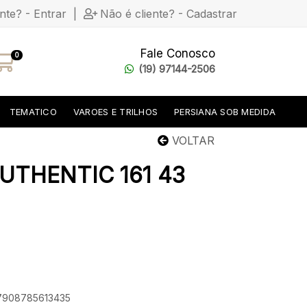
ente? - Entrar
|
Não é cliente? - Cadastrar
Fale Conosco
0
(19) 97144-2506
TEMATICO
VAROES E TRILHOS
PERSIANA SOB MEDIDA
VOLTAR
UTHENTIC 161 43
 7908785613435