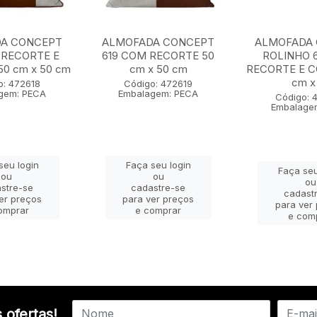
A CONCEPT
ALMOFADA CONCEPT
ALMOFADA
 RECORTE E
619 COM RECORTE 50
ROLINHO 
0 cm x 50 cm
cm x 50 cm
RECORTE E 
cm x 
o: 472618
Código: 472619
gem: PECA
Embalagem: PECA
Código: 
Embalage
seu login
Faça seu login
Faça seu
ou
ou
ou
stre-se
cadastre-se
cadast
er preços
para ver preços
para ver
omprar
e comprar
e com
 ofertas!