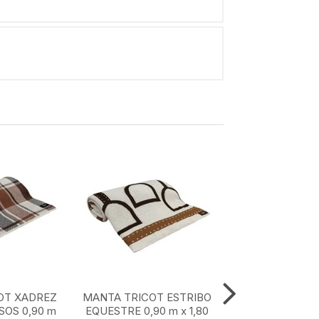
OT XADREZ
MANTA TRICOT ESTRIBO
MANTA TRICOT
OS 0,90 m
EQUESTRE 0,90 m x 1,80
MARROM CLASS