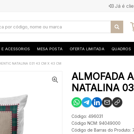
Já é cli
S E ACESSORIOS
MESA POSTA
OFERTA LIMITADA
QUADROS
NTIC NATALINA 031 43 CM X 43 CM
ALMOFADA A
NATALINA 03
Código: 496031
Código NCM: 94049000
Código de Barras do Produto