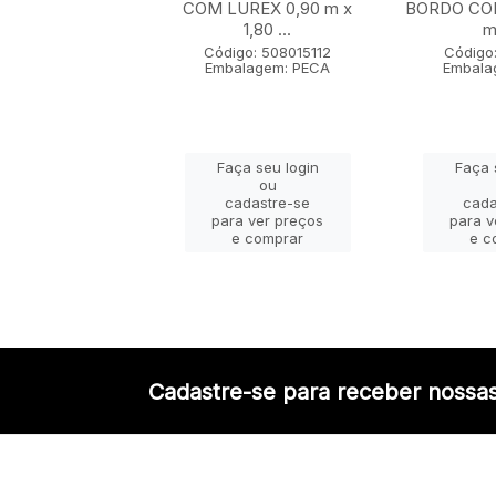
 x 1,80 m
COM LUREX 0,90 m x
BORDO COM
1,80 ...
m 
go: 50802005
lagem: PECA
Código: 508015112
Código:
Embalagem: PECA
Embala
ça seu login
Faça seu login
Faça 
ou
ou
adastre-se
cadastre-se
cada
a ver preços
para ver preços
para v
e comprar
e comprar
e c
Cadastre-se para receber nossas