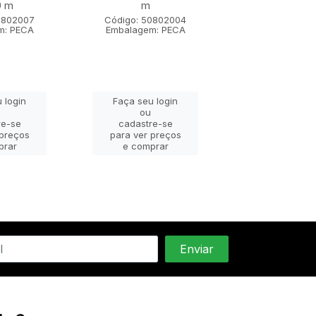
0 m
m
m x 1,80
0802007
Código: 50802004
Código: 508
m: PECA
Embalagem: PECA
Embalagem: 
 login
Faça seu login
Faça seu lo
ou
ou
re-se
cadastre-se
cadastre-
 preços
para ver preços
para ver pr
prar
e comprar
e compra