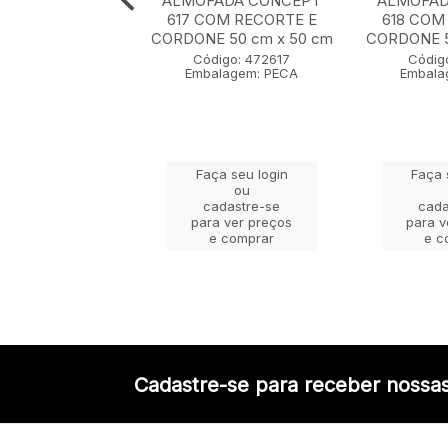
ADA CONCEPT
ALMOFADA CONCEPT
ALMOFAD
0 cm x 50 cm
617 COM RECORTE E
618 COM
CORDONE 50 cm x 50 cm
CORDONE 5
igo: 472607
Código: 472617
Códig
lagem: PECA
Embalagem: PECA
Embala
ça seu login
Faça seu login
Faça 
ou
ou
adastre-se
cadastre-se
cada
a ver preços
para ver preços
para v
e comprar
e comprar
e c
Cadastre-se para receber nossas