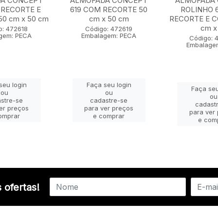
A CONCEPT
ALMOFADA CONCEPT
ALMOFADA
 RECORTE E
619 COM RECORTE 50
ROLINHO 
0 cm x 50 cm
cm x 50 cm
RECORTE E 
cm x 
o: 472618
Código: 472619
gem: PECA
Embalagem: PECA
Código: 
Embalage
seu login
Faça seu login
Faça seu
ou
ou
ou
stre-se
cadastre-se
cadast
er preços
para ver preços
para ver
omprar
e comprar
e com
 ofertas!