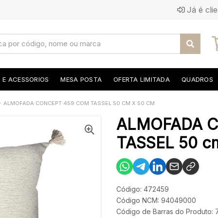
Já é cli
S E ACESSORIOS
MESA POSTA
OFERTA LIMITADA
QUADROS
ALMOFADA CONCEPT 459 COM TASSEL 50 CM X 50 CM
ALMOFADA C
TASSEL 50 c
Código: 472459
Código NCM: 94049000
Código de Barras do Produto