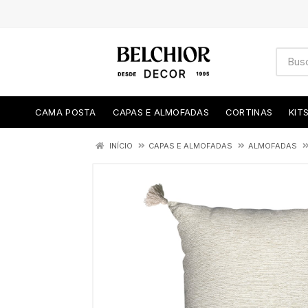
CAMA POSTA
CAPAS E ALMOFADAS
CORTINAS
KIT
INÍCIO
CAPAS E ALMOFADAS
ALMOFADAS