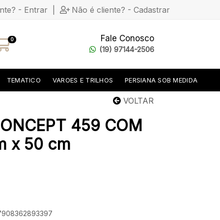
ente? - Entrar
|
Não é cliente? - Cadastrar
Fale Conosco
0
(19) 97144-2506
TEMATICO
VAROES E TRILHOS
PERSIANA SOB MEDIDA
VOLTAR
ONCEPT 459 COM
m x 50 cm
: 7908362893397