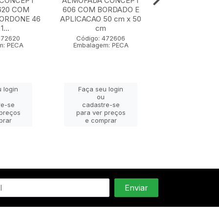
 CONCEPT
ALMOFADA CONCEPT
ALMOFADA C
620 COM
606 COM BORDADO E
607 50 cm x
CORDONE 46
APLICACAO 50 cm x 50
1...
cm
Código: 47
Embalagem: 
472620
Código: 472606
m: PECA
Embalagem: PECA
Faça seu lo
 login
Faça seu login
ou
ou
cadastre-
re-se
cadastre-se
para ver pr
 preços
para ver preços
e compra
prar
e comprar