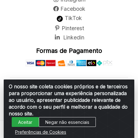
Facebook
TikTok
Pinterest
Linkedin
Formas de Pagamento
O nosso site coleta cookies próprios e de terceiros
Belchior Cortinas e Acessórios LTDA - R: Rua
para proporcionar uma experiência personalizada
Vereador Sérgio Leopoldino Alves, 876 - Santa
ao usuário, apresentar publicidade relevante de
Bárbara d'Oeste/SP - CEP 13.456-166 - CNPJ
acordo com o seu perfil e melhorar a qualidade do
06.314.073/0001-34
nosso site.
Aceitar
Negar não essenciais
Preferências de Cookies