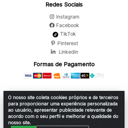
Redes Sociais
Instagram
Facebook
TikTok
Pinterest
Linkedin
Formas de Pagamento
O nosso site coleta cookies próprios e de terceiros
Belchior Cortinas e Acessórios LTDA - R: Rua
para proporcionar uma experiência personalizada
Vereador Sérgio Leopoldino Alves, 876 - Santa
ao usuário, apresentar publicidade relevante de
Bárbara d'Oeste/SP - CEP 13.456-166 - CNPJ
acordo com o seu perfil e melhorar a qualidade do
06.314.073/0001-34
nosso site.