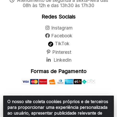
Atendimento de segunda a sexta-feira das
08h às 12h e das 13h30 às 17h30
Redes Sociais
Instagram
Facebook
TikTok
Pinterest
Linkedin
Formas de Pagamento
O nosso site coleta cookies próprios e de terceiros
Belchior Cortinas e Acessórios LTDA - R: Rua
para proporcionar uma experiência personalizada
Vereador Sérgio Leopoldino Alves, 876 - Santa
ao usuário, apresentar publicidade relevante de
Bárbara d'Oeste/SP - CEP 13.456-166 - CNPJ