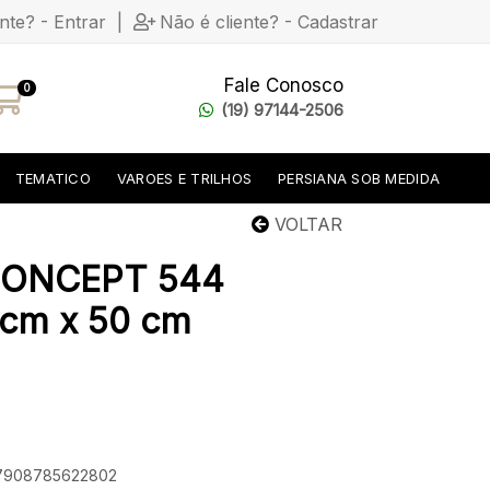
ente? - Entrar
|
Não é cliente? - Cadastrar
Fale Conosco
0
(19) 97144-2506
TEMATICO
VAROES E TRILHOS
PERSIANA SOB MEDIDA
VOLTAR
ONCEPT 544
cm x 50 cm
: 7908785622802