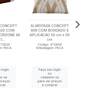
 CONCEPT
ALMOFADA CONCEPT
ALMOFADA C
620 COM
606 COM BORDADO E
607 50 cm x
CORDONE 46
APLICACAO 50 cm x 50
1...
cm
Código: 47
Embalagem: 
472620
Código: 472606
m: PECA
Embalagem: PECA
Faça seu lo
 login
Faça seu login
ou
ou
cadastre-
re-se
cadastre-se
para ver pr
 preços
para ver preços
e compra
prar
e comprar