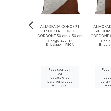
ADA CONCEPT
ALMOFADA CONCEPT
ALMOFAD
0 cm x 50 cm
617 COM RECORTE E
618 COM
CORDONE 50 cm x 50 cm
CORDONE 5
igo: 472607
Código: 472617
Códig
lagem: PECA
Embalagem: PECA
Embala
ça seu login
Faça seu login
Faça 
ou
ou
adastre-se
cadastre-se
cada
a ver preços
para ver preços
para v
e comprar
e comprar
e c