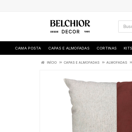
CAMA POSTA
CAPAS E ALMOFADAS
CORTINAS
KIT
INÍCIO
CAPAS E ALMOFADAS
ALMOFADAS