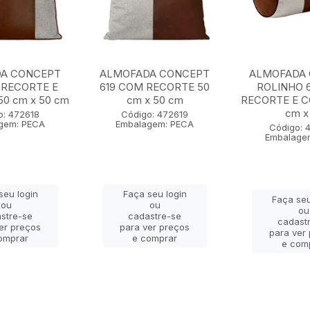
A CONCEPT
ALMOFADA CONCEPT
ALMOFADA
 RECORTE E
619 COM RECORTE 50
ROLINHO 
0 cm x 50 cm
cm x 50 cm
RECORTE E 
cm x 
o: 472618
Código: 472619
gem: PECA
Embalagem: PECA
Código: 
Embalage
seu login
Faça seu login
Faça seu
ou
ou
ou
stre-se
cadastre-se
cadast
er preços
para ver preços
para ver
omprar
e comprar
e com