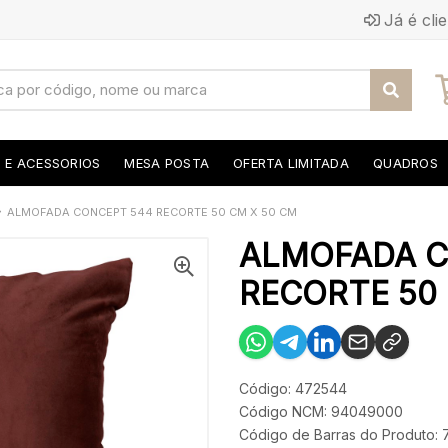
Já é cli
S E ACESSORIOS
MESA POSTA
OFERTA LIMITADA
QUADROS
ALMOFADA CONCEPT 544 RECORTE 50 CM X 50 CM
ALMOFADA C
RECORTE 50 
Código: 472544
Código NCM: 94049000
Código de Barras do Produto