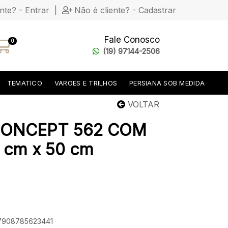
ente? - Entrar
|
Não é cliente? - Cadastrar
Fale Conosco
0
(19) 97144-2506
TEMATICO
VAROES E TRILHOS
PERSIANA SOB MEDIDA
VOLTAR
ONCEPT 562 COM
cm x 50 cm
 7908785623441