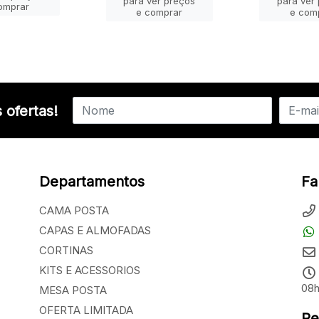
para ver preços
para ver
omprar
e comprar
e com
 ofertas!
Departamentos
Fa
CAMA POSTA
CAPAS E ALMOFADAS
CORTINAS
KITS E ACESSORIOS
08h
MESA POSTA
OFERTA LIMITADA
Re