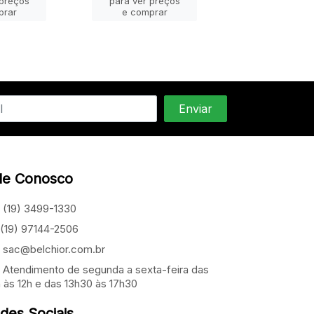
 preços
para ver preços
para ver pr
prar
e comprar
e compra
le Conosco
(19) 3499-1330
(19) 97144-2506
sac@belchior.com.br
Atendimento de segunda a sexta-feira das
 às 12h e das 13h30 às 17h30
des Sociais