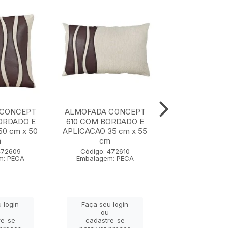
 CONCEPT
ALMOFADA CONCEPT
ALMOFADA CON
ORDADO E
610 COM BORDADO E
COM BORDA
0 cm x 50
APLICACAO 35 cm x 55
APLICACAO 50 
m
cm
cm
472609
Código: 472610
Código: 47
m: PECA
Embalagem: PECA
Embalagem: 
 login
Faça seu login
Faça seu lo
ou
ou
re-se
cadastre-se
cadastre-