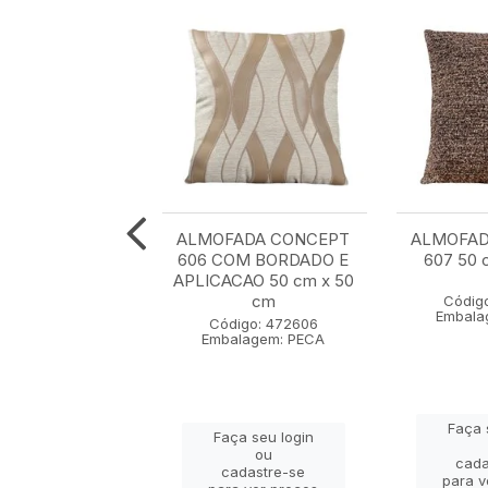
A CONCEPT 611
ALMOFADA CONCEPT
ALMOFAD
 BORDADO E
606 COM BORDADO E
607 50 
CAO 50 cm x 50
APLICACAO 50 cm x 50
cm
cm
Códig
Embala
igo: 472611
Código: 472606
lagem: PECA
Embalagem: PECA
Faça 
ça seu login
Faça seu login
ou
ou
cada
adastre-se
cadastre-se
para v