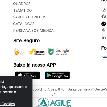
QUADROS
TEMATICO
VAROES E TRILHOS
CATÁLOGOS
PERSIANA SOB MEDIDA
Site Seguro
Fo
Baixe já nosso APP
ara
rio, apresentar
ua Vereador Sérgio Leopoldino Alves, 876 - Santa Bárbara d'Oeste/
elhorar a
34
e Cookies