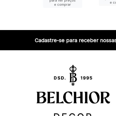
a ver preços
para ver preços
e c
e comprar
e comprar
Cadastre-se para receber nossas