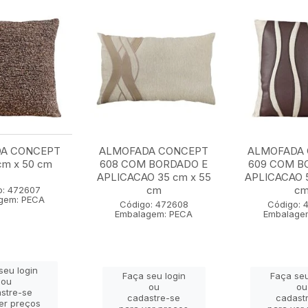
A CONCEPT
ALMOFADA CONCEPT
ALMOFADA
cm x 50 cm
608 COM BORDADO E
609 COM B
APLICACAO 35 cm x 55
APLICACAO 5
cm
c
o: 472607
gem: PECA
Código: 472608
Código: 
Embalagem: PECA
Embalage
seu login
Faça seu login
Faça seu
ou
ou
ou
stre-se
cadastre-se
cadast
er preços