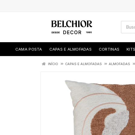
CAMA POSTA
CAPAS E ALMOFADAS
CORTINAS
KIT
INÍCIO
CAPAS E ALMOFADAS
ALMOFADAS