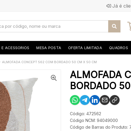
Já é cli
S E ACESSORIOS
MESA POSTA
OFERTA LIMITADA
QUADROS
ALMOFADA CONCEPT 562 COM BORDADO 50 CM X 50 CM
ALMOFADA C
BORDADO 50 
Código: 472562
Código NCM: 94049000
Código de Barras do Produto: