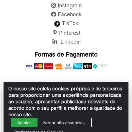
Instagram
Facebook
TikTok
Pinterest
Linkedin
Formas de Pagamento
O nosso site coleta cookies próprios e de terceiros
Belchior Cortinas e Acessórios LTDA - R: Rua
para proporcionar uma experiência personalizada
Vereador Sérgio Leopoldino Alves, 876 - Santa
ao usuário, apresentar publicidade relevante de
Bárbara d'Oeste/SP - CEP 13.456-166 - CNPJ
acordo com o seu perfil e melhorar a qualidade do
06.314.073/0001-34
nosso site.
Aceitar
Negar não essenciais