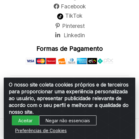
Facebook
TikTok
Pinterest
Linkedin
Formas de Pagamento
O nosso site coleta cookies próprios e de terceiros
Belchior Cortinas e Acessórios LTDA - R: Rua
para proporcionar uma experiência personalizada
Vereador Sérgio Leopoldino Alves, 876 - Santa
ao usuário, apresentar publicidade relevante de
Bárbara d'Oeste/SP - CEP 13.456-166 - CNPJ
acordo com o seu perfil e melhorar a qualidade do
06.314.073/0001-34
nosso site.
Aceitar
Negar não essenciais
Preferências de Cookies