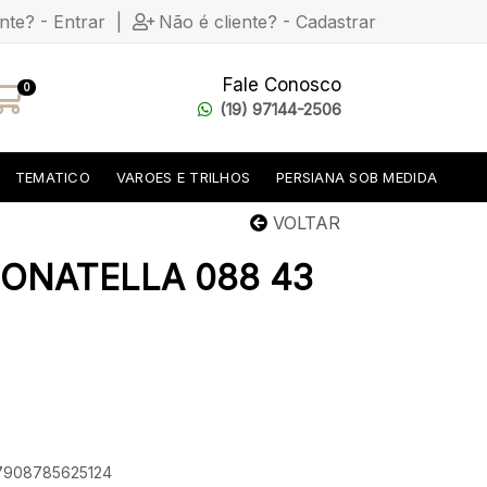
ente? - Entrar
|
Não é cliente? - Cadastrar
Fale Conosco
0
(19) 97144-2506
TEMATICO
VAROES E TRILHOS
PERSIANA SOB MEDIDA
VOLTAR
ONATELLA 088 43
 7908785625124