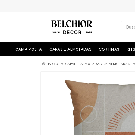
CAMA POSTA
CAPAS E ALMOFADAS
CORTINAS
KIT
INÍCIO
CAPAS E ALMOFADAS
ALMOFADAS