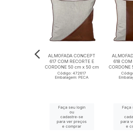
ADA CONCEPT
ALMOFADA CONCEPT
ALMOFAD
0 cm x 50 cm
617 COM RECORTE E
618 COM
CORDONE 50 cm x 50 cm
CORDONE 5
igo: 472607
Código: 472617
Códig
lagem: PECA
Embalagem: PECA
Embala
ça seu login
Faça seu login
Faça 
ou
ou
adastre-se
cadastre-se
cada
a ver preços
para ver preços
para v
e comprar
e comprar
e c