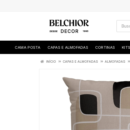
CAMA POSTA
CAPAS E ALMOFADAS
CORTINAS
KIT
INÍCIO
CAPAS E ALMOFADAS
ALMOFADAS