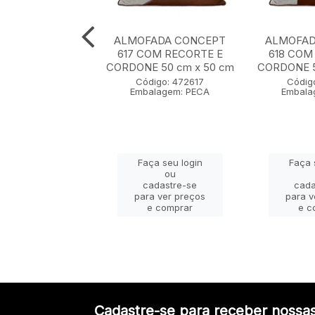
ADA CONCEPT
ALMOFADA CONCEPT
ALMOFAD
0 cm x 50 cm
617 COM RECORTE E
618 COM
CORDONE 50 cm x 50 cm
CORDONE 5
igo: 472607
Código: 472617
Códig
lagem: PECA
Embalagem: PECA
Embala
ça seu login
Faça seu login
Faça 
ou
ou
adastre-se
cadastre-se
cada
a ver preços
para ver preços
para v
e comprar
e comprar
e c
Cadastre-se para receber nossas