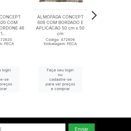
 CONCEPT
ALMOFADA CONCEPT
ALMOFADA C
620 COM
606 COM BORDADO E
607 50 cm x
CORDONE 46
APLICACAO 50 cm x 50
1...
cm
Código: 47
Embalagem: 
472620
Código: 472606
m: PECA
Embalagem: PECA
Faça seu lo
 login
Faça seu login
ou
ou
cadastre-
re-se
cadastre-se
para ver pr
 preços
para ver preços
e compra
prar
e comprar