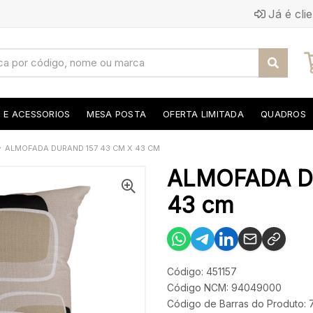
Já é cli
S E ACESSORIOS
MESA POSTA
OFERTA LIMITADA
QUADROS
ALMOFADA DURAND 157 43 CM X 43 CM
ALMOFADA D
43 cm
Código: 451157
Código NCM: 94049000
Código de Barras do Produto