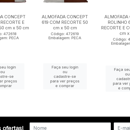
A CONCEPT
ALMOFADA CONCEPT
ALMOFADA
 RECORTE E
619 COM RECORTE 50
ROLINHO 
0 cm x 50 cm
cm x 50 cm
RECORTE E 
cm x 
o: 472618
Código: 472619
gem: PECA
Embalagem: PECA
Código: 
Embalage
seu login
Faça seu login
Faça seu
ou
ou
ou
stre-se
cadastre-se
cadast
er preços
para ver preços
para ver
omprar
e comprar
e com
 ofertas!