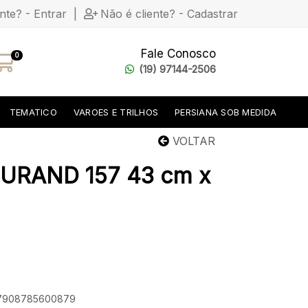
ente? - Entrar
|
Não é cliente? - Cadastrar
Fale Conosco
0
(19) 97144-2506
TEMATICO
VAROES E TRILHOS
PERSIANA SOB MEDIDA
VOLTAR
URAND 157 43 cm x
: 7908785600879