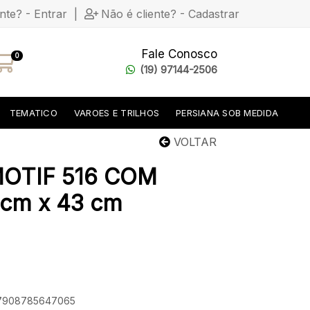
ente? - Entrar
|
Não é cliente? - Cadastrar
Fale Conosco
0
(19) 97144-2506
TEMATICO
VAROES E TRILHOS
PERSIANA SOB MEDIDA
VOLTAR
OTIF 516 COM
cm x 43 cm
: 7908785647065