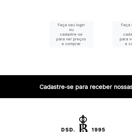
ça seu login
Faça seu login
Faça 
ou
ou
adastre-se
cadastre-se
cada
a ver preços
para ver preços
para v
e comprar
e comprar
e c
Cadastre-se para receber nossas