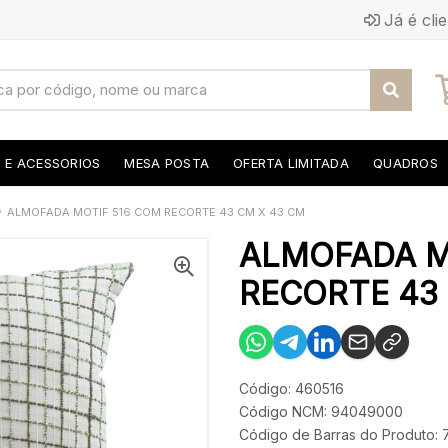
Já é cli
S E ACESSORIOS
MESA POSTA
OFERTA LIMITADA
QUADROS
ALMOFADA MOTIF 516 COM RECORTE 43 CM X 43 CM
ALMOFADA M
RECORTE 43 
Código: 460516
Código NCM: 94049000
Código de Barras do Produto