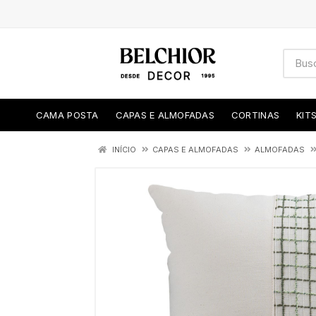
CAMA POSTA
CAPAS E ALMOFADAS
CORTINAS
KIT
INÍCIO
CAPAS E ALMOFADAS
ALMOFADAS