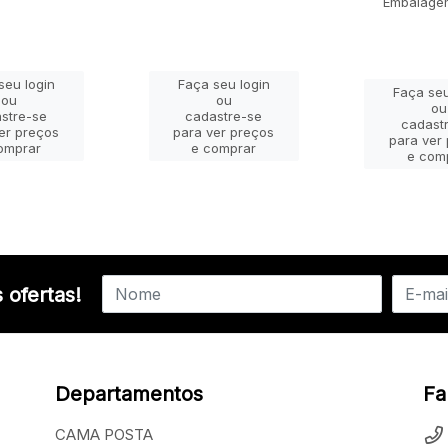
Embalage
seu login
Faça seu login
Faça seu
ou
ou
ou
stre-se
cadastre-se
cadast
er preços
para ver preços
para ver
omprar
e comprar
e com
 ofertas!
Departamentos
Fa
CAMA POSTA