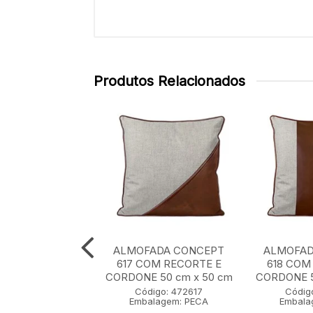
Produtos Relacionados
ADA CONCEPT
ALMOFADA CONCEPT
ALMOFAD
0 cm x 50 cm
617 COM RECORTE E
618 COM
CORDONE 50 cm x 50 cm
CORDONE 5
igo: 472607
Código: 472617
Códig
lagem: PECA
Embalagem: PECA
Embala