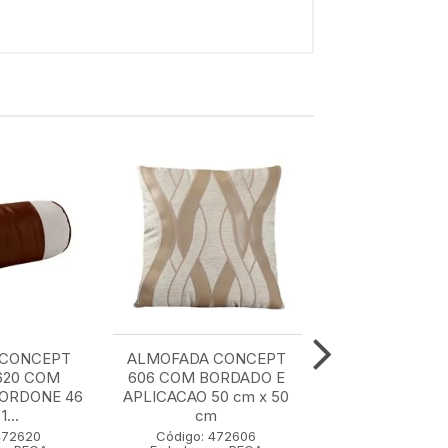
 CONCEPT
ALMOFADA CONCEPT
ALMOFADA C
620 COM
606 COM BORDADO E
607 50 cm x
CORDONE 46
APLICACAO 50 cm x 50
1...
cm
Código: 47
Embalagem: 
472620
Código: 472606