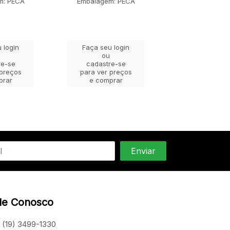
m: PECA
Embalagem: PECA
Faça seu lo
 login
Faça seu login
ou
ou
cadastre-
re-se
cadastre-se
para ver pr
 preços
para ver preços
e compra
prar
e comprar
le Conosco
(19) 3499-1330