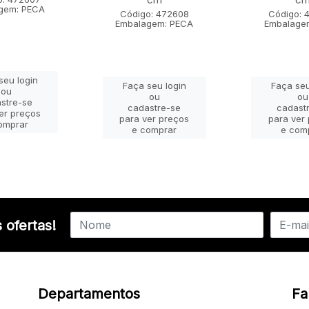
gem: PECA
Código: 472608
Código: 
Embalagem: PECA
Embalage
seu login
Faça seu login
Faça seu
ou
ou
ou
stre-se
cadastre-se
cadast
er preços
para ver preços
para ver
omprar
e comprar
e com
 ofertas!
Departamentos
Fa