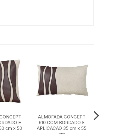
 CONCEPT
ALMOFADA CONCEPT
ALMOFADA CON
ORDADO E
610 COM BORDADO E
COM BORDA
0 cm x 50
APLICACAO 35 cm x 55
APLICACAO 50 
m
cm
cm