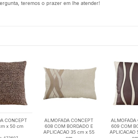
ergunta, teremos o prazer em lhe atender!
A CONCEPT
ALMOFADA CONCEPT
ALMOFADA
cm x 50 cm
608 COM BORDADO E
609 COM B
APLICACAO 35 cm x 55
APLICACAO 5
cm
c
o: 472607