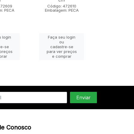
472609
Código: 472610
Código: 47
m: PECA
Embalagem: PECA
Embalagem: 
 login
Faça seu login
Faça seu lo
ou
ou
re-se
cadastre-se
cadastre-
 preços
para ver preços
para ver pr
prar
e comprar
e compra
le Conosco