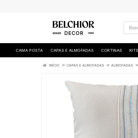
CAMA POSTA
CAPAS E ALMOFADAS
CORTINAS
KIT
INÍCIO
CAPAS E ALMOFADAS
ALMOFADAS