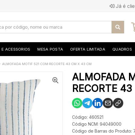
Já é cli
S E ACESSORIOS
MESA POSTA
OFERTA LIMITADA
QUADROS
ALMOFADA MOTIF 521 COM RECORTE 43 CM X 43 CM
ALMOFADA M
RECORTE 43 
Código: 460521
Código NCM: 94049000
Código de Barras do Produto: