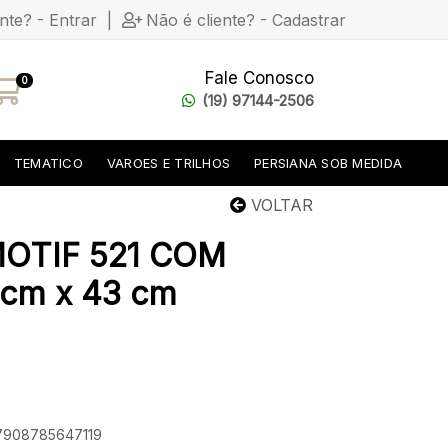
ente? - Entrar
|
Não é cliente? - Cadastrar
Fale Conosco
0
(19) 97144-2506
TEMATICO
VAROES E TRILHOS
PERSIANA SOB MEDIDA
VOLTAR
OTIF 521 COM
cm x 43 cm
 7908785647119