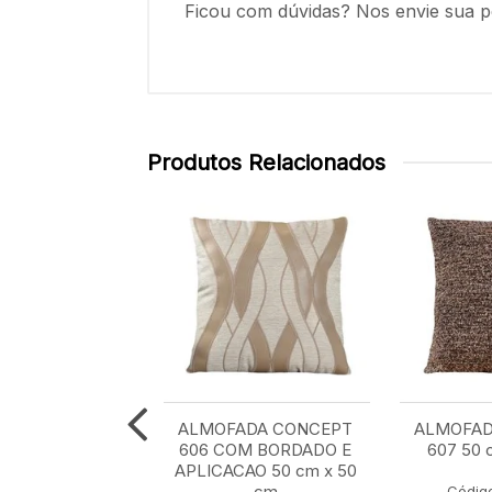
Ficou com dúvidas? Nos envie sua p
Produtos Relacionados
A CONCEPT 611
ALMOFADA CONCEPT
ALMOFAD
 BORDADO E
606 COM BORDADO E
607 50 
CAO 50 cm x 50
APLICACAO 50 cm x 50
cm
cm
Códig