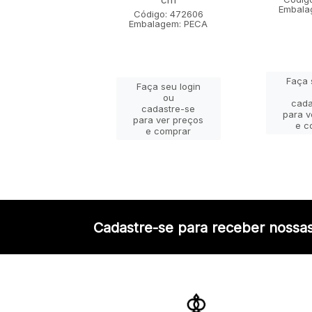
Embala
igo: 472611
Código: 472606
lagem: PECA
Embalagem: PECA
Faça 
ça seu login
Faça seu login
ou
ou
cada
adastre-se
cadastre-se
para v
a ver preços
para ver preços
e c
e comprar
e comprar
Cadastre-se para receber nossas