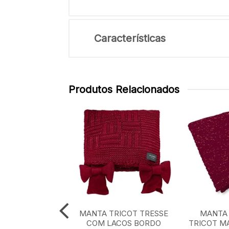
Características
Produtos Relacionados
TRICOT XADREZ
MANTA TRICOT TRESSE
MANTA 
CLASSICO 0,90
COM LACOS BORDO
TRICOT M