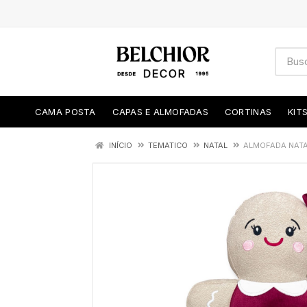
CAMA POSTA
CAPAS E ALMOFADAS
CORTINAS
KIT
INÍCIO
TEMATICO
NATAL
ALMOFADA NATAL