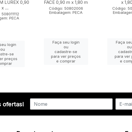
 LUREX 0,90
FACE 0,90 m x 1,80 m
x 1,8
x ...
Código: 50802006
Código: 5
Embalagem: PECA
Embalage
 508011112
gem: PECA
Faça seu login
Faça seu
seu login
ou
ou
ou
cadastre-se
cadast
stre-se
para ver preços
para ver
er preços
e comprar
e com
omprar
 ofertas!