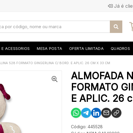
Já é cli
S E ACESSORIOS
MESA POSTA
OFERTA LIMITADA
QUADROS
INA 528 FORMATO GINGERLINA C/ BORD. E APLIC. 26 CM X 33 CM
ALMOFADA N
FORMATO GI
E APLIC. 26 
Código: 445528