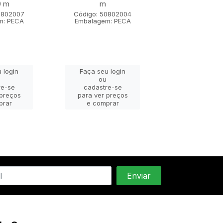
0 m
m
m x 1,80
0802007
Código: 50802004
Código: 508
m: PECA
Embalagem: PECA
Embalagem: 
 login
Faça seu login
Faça seu lo
ou
ou
re-se
cadastre-se
cadastre-
 preços
para ver preços
para ver pr
prar
e comprar
e compra