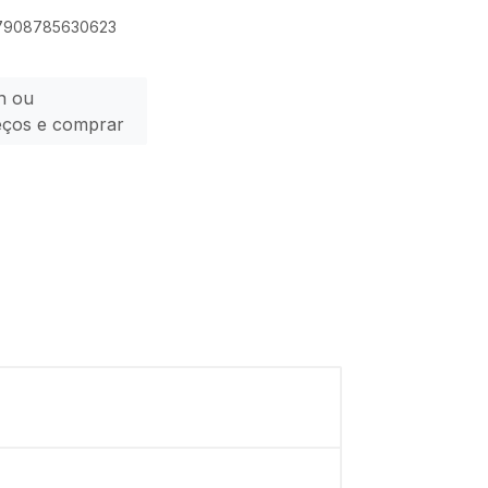
: 7908785630623
n ou
eços e comprar