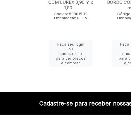
 x 1,80 m
COM LUREX 0,90 m x
BORDO COM
1,80 ...
m 
go: 50802005
lagem: PECA
Código: 508015112
Código:
Embalagem: PECA
Embala
ça seu login
Faça seu login
Faça 
ou
ou
adastre-se
cadastre-se
cada
a ver preços
para ver preços
para v
e comprar
e comprar
e c
Cadastre-se para receber nossas