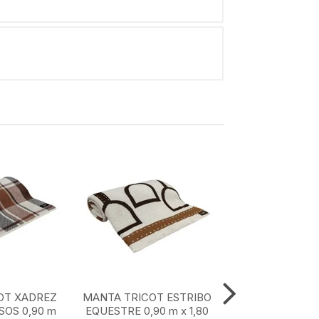
OT XADREZ
MANTA TRICOT ESTRIBO
MANTA TRICOT
OS 0,90 m
EQUESTRE 0,90 m x 1,80
MARROM CLASS