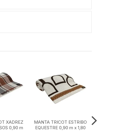
OT XADREZ
MANTA TRICOT ESTRIBO
MANTA TRICOT
OS 0,90 m
EQUESTRE 0,90 m x 1,80
MARROM CLASS