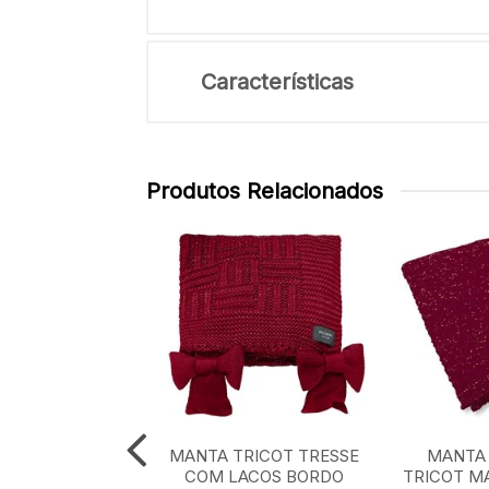
Características
Produtos Relacionados
TRICOT XADREZ
MANTA TRICOT TRESSE
MANTA 
CLASSICO 0,90
COM LACOS BORDO
TRICOT M