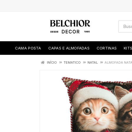
CAMA POSTA
CAPAS E ALMOFADAS
CORTINAS
KIT
INÍCIO
TEMATICO
NATAL
ALMOFADA NATA