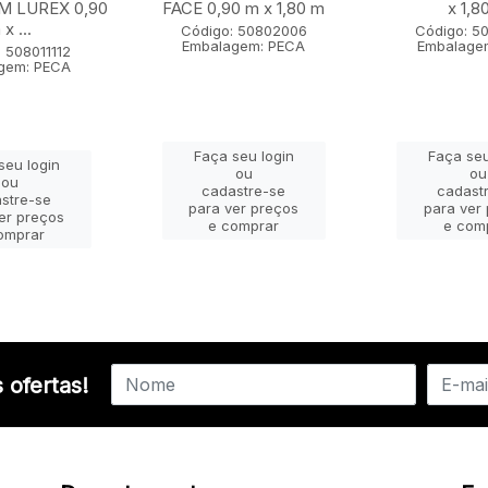
 LUREX 0,90
FACE 0,90 m x 1,80 m
x 1,8
x ...
Código: 50802006
Código: 5
Embalagem: PECA
Embalage
 508011112
gem: PECA
Faça seu login
Faça seu
seu login
ou
ou
ou
cadastre-se
cadast
stre-se
para ver preços
para ver
er preços
e comprar
e com
omprar
 ofertas!