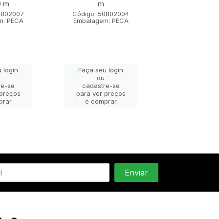
0 m
m
m x 1,80
0802007
Código: 50802004
Código: 508
m: PECA
Embalagem: PECA
Embalagem: 
 login
Faça seu login
Faça seu lo
ou
ou
re-se
cadastre-se
cadastre-
 preços
para ver preços
para ver pr
prar
e comprar
e compra