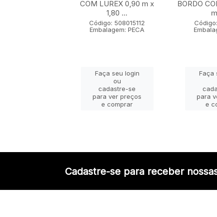
 x 1,80 m
COM LUREX 0,90 m x
BORDO COM
1,80 ...
m 
go: 50802005
lagem: PECA
Código: 508015112
Código:
Embalagem: PECA
Embala
ça seu login
Faça seu login
Faça 
ou
ou
adastre-se
cadastre-se
cada
a ver preços
para ver preços
para v
e comprar
e comprar
e c
Cadastre-se para receber nossas