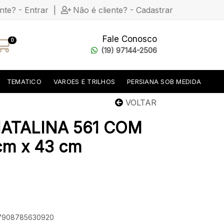
ente? - Entrar
|
Não é cliente? - Cadastrar
Fale Conosco
0
(19) 97144-2506
TEMATICO
VAROES E TRILHOS
PERSIANA SOB MEDIDA
VOLTAR
ATALINA 561 COM
m x 43 cm
: 7908785630920