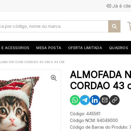
Já é cli
S E ACESSORIOS
MESA POSTA
OFERTA LIMITADA
QUADROS
LINA 561 COM CORDAO 43 CM X 43 CM
ALMOFADA N
CORDAO 43 c
Código: 445561
Código NCM: 94049000
Código de Barras do Produto