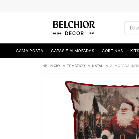
CAMA POSTA
CAPAS E ALMOFADAS
CORTINAS
KIT
INÍCIO
TEMATICO
NATAL
ALMOFADA NATA