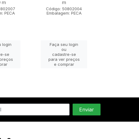
0 m
m
m x 1,80
0802007
Código: 50802004
Código: 508
m: PECA
Embalagem: PECA
Embalagem: 
 login
Faça seu login
Faça seu lo
ou
ou
re-se
cadastre-se
cadastre-
 preços
para ver preços
para ver pr
prar
e comprar
e compra