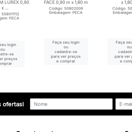
 LUREX 0,90
FACE 0,90 m x 1,80 m
x 1,8
x ...
Código: 50802006
Código: 5
Embalagem: PECA
Embalage
 508011112
gem: PECA
Faça seu login
Faça seu
seu login
ou
ou
ou
cadastre-se
cadast
stre-se
para ver preços
para ver
er preços
e comprar
e com
omprar
 ofertas!