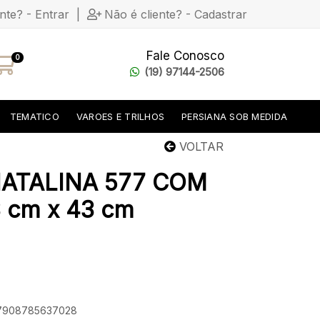
ente? - Entrar
|
Não é cliente? - Cadastrar
Fale Conosco
0
(19) 97144-2506
TEMATICO
VAROES E TRILHOS
PERSIANA SOB MEDIDA
VOLTAR
ATALINA 577 COM
cm x 43 cm
: 7908785637028