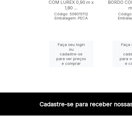
 x 1,80 m
COM LUREX 0,90 m x
BORDO COM
1,80 ...
m 
go: 50802005
lagem: PECA
Código: 508015112
Código:
Embalagem: PECA
Embala
ça seu login
Faça seu login
Faça 
ou
ou
adastre-se
cadastre-se
cada
a ver preços
para ver preços
para v
e comprar
e comprar
e c
Cadastre-se para receber nossas