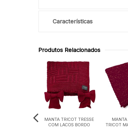
Características
Produtos Relacionados
TRICOT XADREZ
MANTA TRICOT TRESSE
MANTA 
CLASSICO 0,90
COM LACOS BORDO
TRICOT M