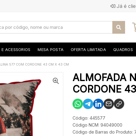
Já é cli
S E ACESSORIOS
MESA POSTA
OFERTA LIMITADA
QUADROS
LINA 577 COM CORDONE 43 CM X 43 CM
ALMOFADA N
CORDONE 43 
Código: 445577
Código NCM: 94049000
Código de Barras do Produto