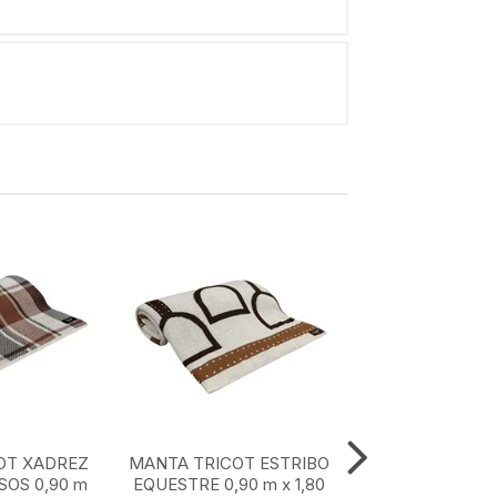
OT XADREZ
MANTA TRICOT ESTRIBO
MANTA TRICOT
OS 0,90 m
EQUESTRE 0,90 m x 1,80
MARROM CLASS