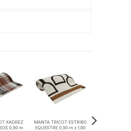
OT XADREZ
MANTA TRICOT ESTRIBO
MANTA TRICOT
OS 0,90 m
EQUESTRE 0,90 m x 1,80
MARROM CLASS