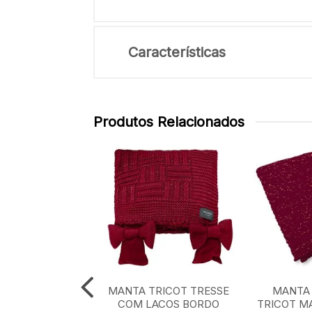
Características
Produtos Relacionados
TRICOT XADREZ
MANTA TRICOT TRESSE
MANTA 
CLASSICO 0,90
COM LACOS BORDO
TRICOT M