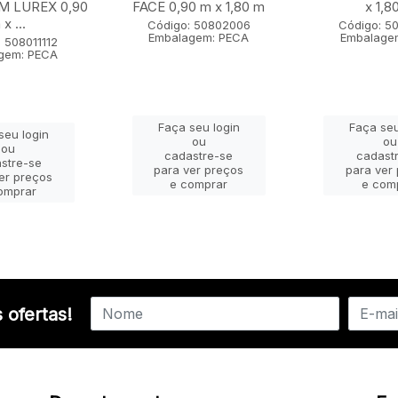
 LUREX 0,90
FACE 0,90 m x 1,80 m
x 1,8
x ...
Código: 50802006
Código: 5
Embalagem: PECA
Embalage
 508011112
gem: PECA
Faça seu login
Faça seu
seu login
ou
ou
ou
cadastre-se
cadast
stre-se
para ver preços
para ver
er preços
e comprar
e com
omprar
 ofertas!