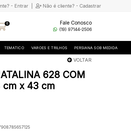
ente? - Entrar
|
Não é cliente? - Cadastrar
Fale Conosco
0
(19) 97144-2506
TEMATICO
VAROES E TRILHOS
PERSIANA SOB MEDIDA
VOLTAR
ATALINA 628 COM
cm x 43 cm
 7908785657125