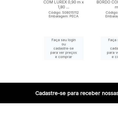
 x 1,80 m
COM LUREX 0,90 m x
BORDO COM
1,80 ...
m 
go: 50802005
lagem: PECA
Código: 508015112
Código:
Embalagem: PECA
Embala
ça seu login
Faça seu login
Faça 
ou
ou
adastre-se
cadastre-se
cada
a ver preços
para ver preços
para v
e comprar
e comprar
e c
Cadastre-se para receber nossas