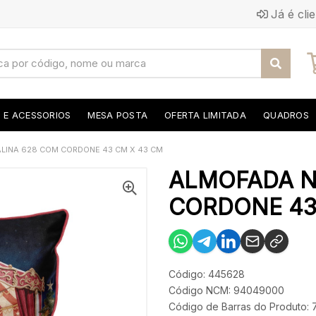
Já é cli
S E ACESSORIOS
MESA POSTA
OFERTA LIMITADA
QUADROS
LINA 628 COM CORDONE 43 CM X 43 CM
ALMOFADA N
CORDONE 43 
Código: 445628
Código NCM: 94049000
Código de Barras do Produto: