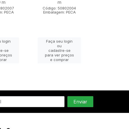
0 m
m
m x 1,80
0802007
Código: 50802004
Código: 508
m: PECA
Embalagem: PECA
Embalagem: 
 login
Faça seu login
Faça seu lo
ou
ou
re-se
cadastre-se
cadastre-
 preços
para ver preços
para ver pr
prar
e comprar
e compra