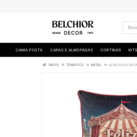
CAMA POSTA
CAPAS E ALMOFADAS
CORTINAS
KIT
INÍCIO
TEMATICO
NATAL
ALMOFADA NATA