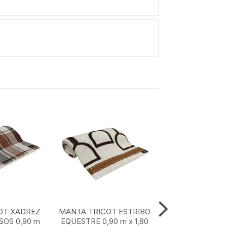
OT XADREZ
MANTA TRICOT ESTRIBO
MANTA TRICOT
OS 0,90 m
EQUESTRE 0,90 m x 1,80
MARROM CLASS