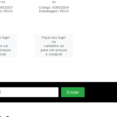
0 m
m
m x 1,80
0802007
Código: 50802004
Código: 508
m: PECA
Embalagem: PECA
Embalagem: 
 login
Faça seu login
Faça seu lo
ou
ou
re-se
cadastre-se
cadastre-
 preços
para ver preços
para ver pr
prar
e comprar
e compra