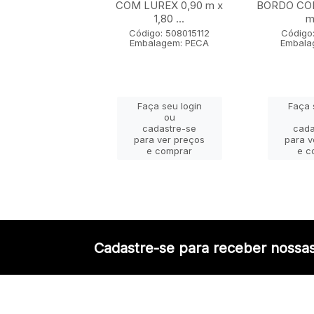
 x 1,80 m
COM LUREX 0,90 m x
BORDO COM
1,80 ...
m 
go: 50802005
lagem: PECA
Código: 508015112
Código:
Embalagem: PECA
Embala
ça seu login
Faça seu login
Faça 
ou
ou
adastre-se
cadastre-se
cada
a ver preços
para ver preços
para v
e comprar
e comprar
e c
Cadastre-se para receber nossas