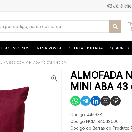
Já é cli
S E ACESSORIOS
MESA POSTA
OFERTA LIMITADA
QUADROS
LINA 638 COM MINI ABA 43 CM X 43 CM
ALMOFADA N
MINI ABA 43 
Código: 445638
Código NCM: 94049000
Código de Barras do Produto