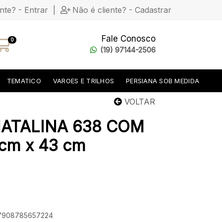
ente? - Entrar
|
Não é cliente? - Cadastrar
Fale Conosco
0
(19) 97144-2506
TEMATICO
VAROES E TRILHOS
PERSIANA SOB MEDIDA
VOLTAR
ATALINA 638 COM
cm x 43 cm
: 7908785657224