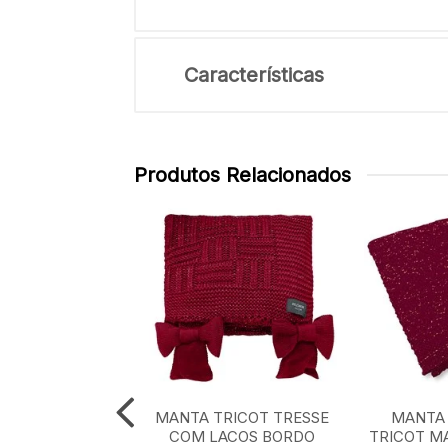
Características
Produtos Relacionados
TRICOT XADREZ
MANTA TRICOT TRESSE
MANTA 
CLASSICO 0,90
COM LACOS BORDO
TRICOT M