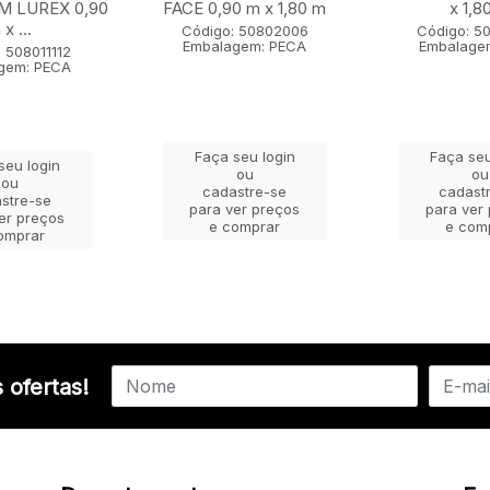
 LUREX 0,90
FACE 0,90 m x 1,80 m
x 1,8
x ...
Código: 50802006
Código: 5
Embalagem: PECA
Embalage
 508011112
gem: PECA
Faça seu login
Faça seu
seu login
ou
ou
ou
cadastre-se
cadast
stre-se
para ver preços
para ver
er preços
e comprar
e com
omprar
 ofertas!