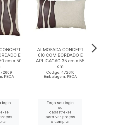
 CONCEPT
ALMOFADA CONCEPT
ALMOFADA CON
ORDADO E
610 COM BORDADO E
COM BORDA
0 cm x 50
APLICACAO 35 cm x 55
APLICACAO 50 
m
cm
cm
472609
Código: 472610
Código: 47
m: PECA
Embalagem: PECA
Embalagem: 
 login
Faça seu login
Faça seu lo
ou
ou
re-se
cadastre-se
cadastre-
 preços
para ver preços
para ver pr
prar
e comprar
e compra