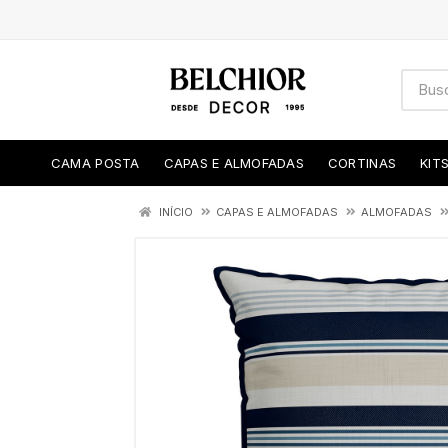
CAMA POSTA
CAPAS E ALMOFADAS
CORTINAS
KIT
INÍCIO
CAPAS E ALMOFADAS
ALMOFADAS