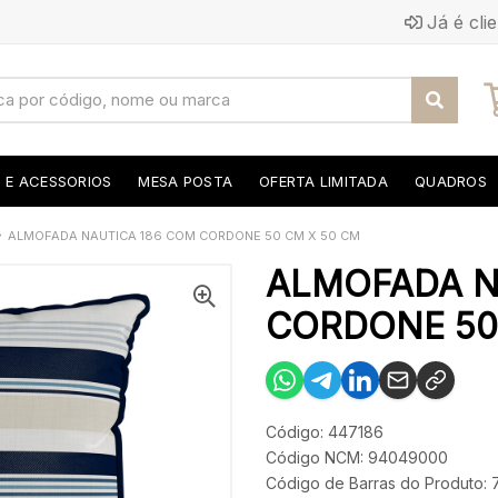
Já é cli
S E ACESSORIOS
MESA POSTA
OFERTA LIMITADA
QUADROS
ALMOFADA NAUTICA 186 COM CORDONE 50 CM X 50 CM
ALMOFADA N
CORDONE 50 
Código: 447186
Código NCM: 94049000
Código de Barras do Produto