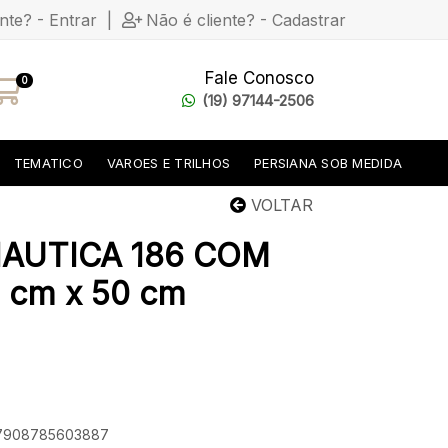
ente? - Entrar
|
Não é cliente? - Cadastrar
Fale Conosco
0
(19) 97144-2506
TEMATICO
VAROES E TRILHOS
PERSIANA SOB MEDIDA
VOLTAR
AUTICA 186 COM
cm x 50 cm
: 7908785603887