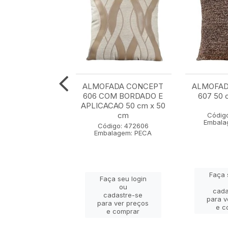
A CONCEPT 611
ALMOFADA CONCEPT
ALMOFAD
 BORDADO E
606 COM BORDADO E
607 50 
CAO 50 cm x 50
APLICACAO 50 cm x 50
cm
cm
Códig
Embala
igo: 472611
Código: 472606
lagem: PECA
Embalagem: PECA
Faça 
ça seu login
Faça seu login
ou
ou
cada
adastre-se
cadastre-se
para v
a ver preços
para ver preços
e c
e comprar
e comprar