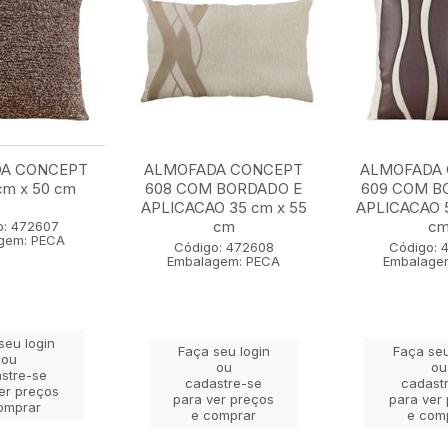
A CONCEPT
ALMOFADA CONCEPT
ALMOFADA
cm x 50 cm
608 COM BORDADO E
609 COM B
APLICACAO 35 cm x 55
APLICACAO 5
cm
c
o: 472607
gem: PECA
Código: 472608
Código: 
Embalagem: PECA
Embalage
seu login
Faça seu login
Faça seu
ou
ou
ou
stre-se
cadastre-se
cadast
er preços
para ver preços
para ver
omprar
e comprar
e com