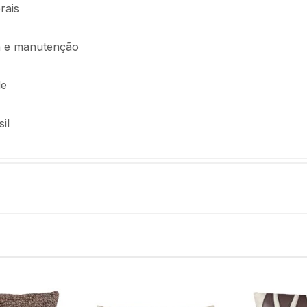
rais
oca e manutenção
de
il