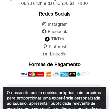
08h às 12h e das 13h30 às 17h30
Redes Sociais
Instagram
Facebook
TikTok
Pinterest
Linkedin
Formas de Pagamento
O nosso site coleta cookies próprios e de terceiros
Belchior Cortinas e Acessórios LTDA - R: Rua
para proporcionar uma experiência personalizada
Vereador Sérgio Leopoldino Alves, 876 - Santa
ao usuário, apresentar publicidade relevante de
Bárbara d'Oeste/SP - CEP 13.456-166 - CNPJ
acordo com o seu perfil e melhorar a qualidade do
06.314.073/0001-34