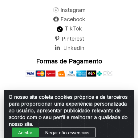
Instagram
Facebook
TikTok
Pinterest
Linkedin
Formas de Pagamento
O nosso site coleta cookies próprios e de terceiros
Belchior Cortinas e Acessórios LTDA - R: Rua
para proporcionar uma experiência personalizada
Vereador Sérgio Leopoldino Alves, 876 - Santa
ao usuário, apresentar publicidade relevante de
Bárbara d'Oeste/SP - CEP 13.456-166 - CNPJ
acordo com o seu perfil e melhorar a qualidade do
06.314.073/0001-34
nosso site.
Aceitar
Negar não essenciais