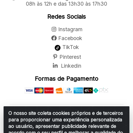
08h às 12h e das 13h30 às 17h30
Redes Sociais
Instagram
Facebook
TikTok
Pinterest
Linkedin
Formas de Pagamento
O nosso site coleta cookies próprios e de terceiros
Belchior Cortinas e Acessórios LTDA - R: Rua
para proporcionar uma experiência personalizada
Vereador Sérgio Leopoldino Alves, 876 - Santa
ao usuário, apresentar publicidade relevante de
Bárbara d'Oeste/SP - CEP 13.456-166 - CNPJ
acordo com o seu perfil e melhorar a qualidade do
06.314.073/0001-34