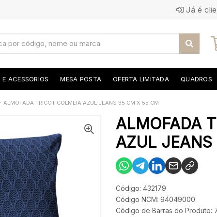
Já é cli
S E ACESSORIOS
MESA POSTA
OFERTA LIMITADA
QUADROS
ALMOFADA TRICOT COLMEIA AZUL JEANS 35 CM X 55 CM
ALMOFADA T
AZUL JEANS 
Código: 432179
Código NCM: 94049000
Código de Barras do Produto