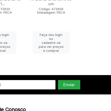
1...
cm
Código: 47
Embalagem: 
472620
Código: 472606
m: PECA
Embalagem: PECA
Faça seu lo
 login
Faça seu login
ou
ou
cadastre-
re-se
cadastre-se
para ver pr
 preços
para ver preços
e compra
prar
e comprar
le Conosco