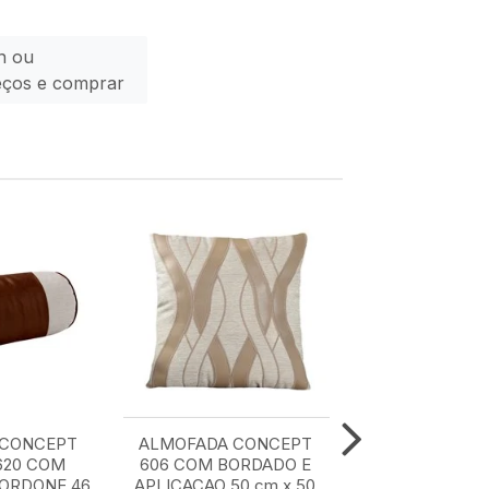
n ou
eços e comprar
 CONCEPT
ALMOFADA CONCEPT
ALMOFADA C
620 COM
606 COM BORDADO E
607 50 cm x
CORDONE 46
APLICACAO 50 cm x 50