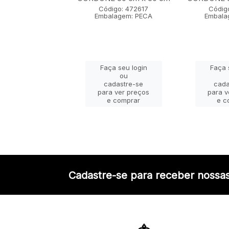
igo: 472607
Código: 472617
Códig
lagem: PECA
Embalagem: PECA
Embala
ça seu login
Faça seu login
Faça 
ou
ou
adastre-se
cadastre-se
cada
a ver preços
para ver preços
para v
e comprar
e comprar
e c
Cadastre-se para receber nossas