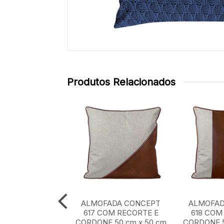
Produtos Relacionados
ADA CONCEPT
ALMOFADA CONCEPT
ALMOFAD
0 cm x 50 cm
617 COM RECORTE E
618 COM
CORDONE 50 cm x 50 cm
CORDONE 5