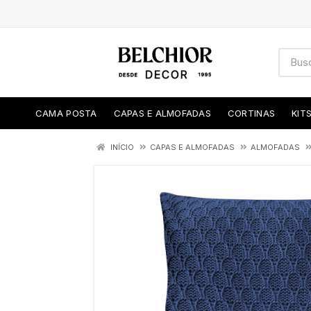
CAMA POSTA
CAPAS E ALMOFADAS
CORTINAS
KIT
INÍCIO
CAPAS E ALMOFADAS
ALMOFADAS