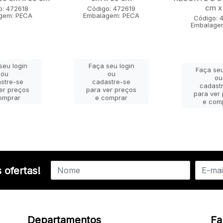
cm x 
o: 472618
Código: 472619
gem: PECA
Embalagem: PECA
Código: 
Embalage
seu login
Faça seu login
Faça seu
ou
ou
ou
stre-se
cadastre-se
cadast
er preços
para ver preços
para ver
omprar
e comprar
e com
 ofertas!
Departamentos
Fa