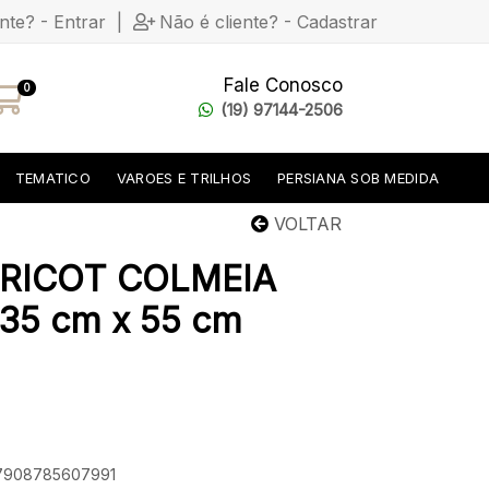
ente? - Entrar
|
Não é cliente? - Cadastrar
Fale Conosco
0
(19) 97144-2506
TEMATICO
VAROES E TRILHOS
PERSIANA SOB MEDIDA
VOLTAR
RICOT COLMEIA
35 cm x 55 cm
: 7908785607991