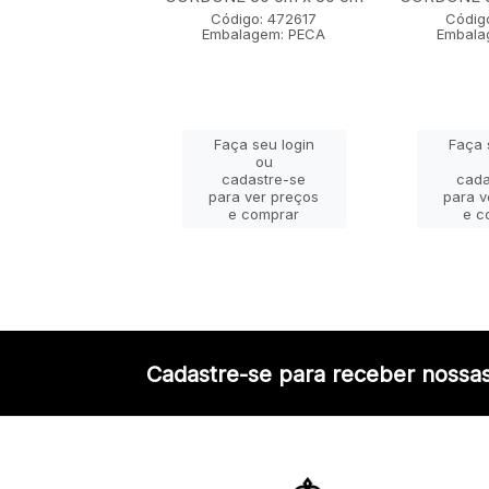
igo: 472607
Código: 472617
Códig
lagem: PECA
Embalagem: PECA
Embala
ça seu login
Faça seu login
Faça 
ou
ou
adastre-se
cadastre-se
cada
a ver preços
para ver preços
para v
e comprar
e comprar
e c
Cadastre-se para receber nossas