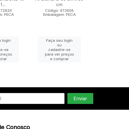
1...
cm
Código: 47
Embalagem: 
472620
Código: 472606
m: PECA
Embalagem: PECA
Faça seu lo
 login
Faça seu login
ou
ou
cadastre-
re-se
cadastre-se
para ver pr
 preços
para ver preços
e compra
prar
e comprar
le Conosco