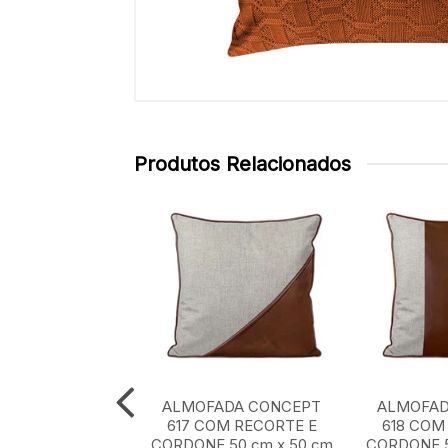
Produtos Relacionados
ADA CONCEPT
ALMOFADA CONCEPT
ALMOFAD
0 cm x 50 cm
617 COM RECORTE E
618 COM
CORDONE 50 cm x 50 cm
CORDONE 5