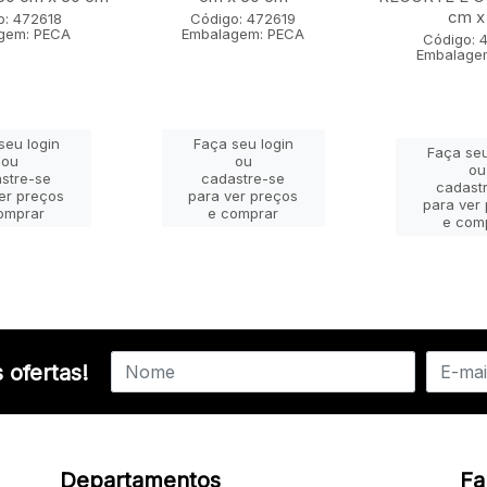
cm x 
o: 472618
Código: 472619
gem: PECA
Embalagem: PECA
Código: 
Embalage
seu login
Faça seu login
Faça seu
ou
ou
ou
stre-se
cadastre-se
cadast
er preços
para ver preços
para ver
omprar
e comprar
e com
 ofertas!
Departamentos
Fa