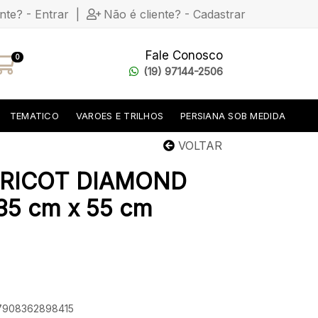
ente? - Entrar
|
Não é cliente? - Cadastrar
Fale Conosco
0
(19) 97144-2506
TEMATICO
VAROES E TRILHOS
PERSIANA SOB MEDIDA
VOLTAR
RICOT DIAMOND
5 cm x 55 cm
 7908362898415