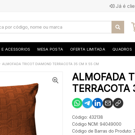
Já é cli
S E ACESSORIOS
MESA POSTA
OFERTA LIMITADA
QUADROS
ALMOFADA TRICOT DIAMOND TERRACOTA 35 CM X 55 CM
ALMOFADA T
TERRACOTA 3
Código: 432138
Código NCM: 94049000
Código de Barras do Produto: