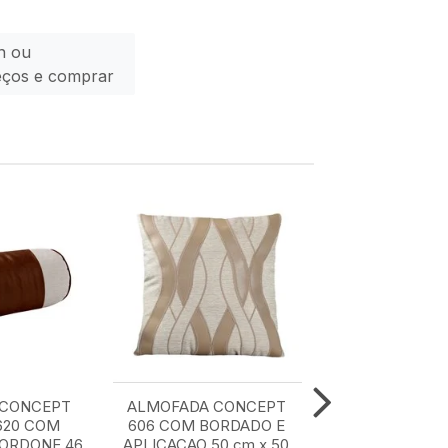
n ou
eços e comprar
 CONCEPT
ALMOFADA CONCEPT
ALMOFADA C
620 COM
606 COM BORDADO E
607 50 cm x
CORDONE 46
APLICACAO 50 cm x 50