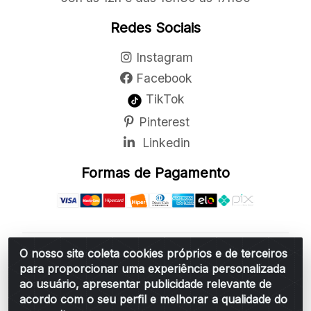
Redes Sociais
Instagram
Facebook
TikTok
Pinterest
Linkedin
Formas de Pagamento
O nosso site coleta cookies próprios e de terceiros
Belchior Cortinas e Acessórios LTDA - R: Rua
para proporcionar uma experiência personalizada
Vereador Sérgio Leopoldino Alves, 876 - Santa
ao usuário, apresentar publicidade relevante de
Bárbara d'Oeste/SP - CEP 13.456-166 - CNPJ
acordo com o seu perfil e melhorar a qualidade do
06.314.073/0001-34