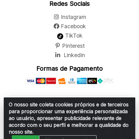
Redes Sociais
Instagram
Facebook
TikTok
Pinterest
Linkedin
Formas de Pagamento
O nosso site coleta cookies próprios e de terceiros
Belchior Cortinas e Acessórios LTDA - R: Rua
para proporcionar uma experiência personalizada
Vereador Sérgio Leopoldino Alves, 876 - Santa
ao usuário, apresentar publicidade relevante de
Bárbara d'Oeste/SP - CEP 13.456-166 - CNPJ
acordo com o seu perfil e melhorar a qualidade do
06.314.073/0001-34
nosso site.