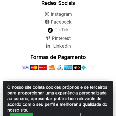
Redes Sociais
Instagram
Facebook
TikTok
Pinterest
Linkedin
Formas de Pagamento
O nosso site coleta cookies próprios e de terceiros
Belchior Cortinas e Acessórios LTDA - R: Rua
para proporcionar uma experiência personalizada
Vereador Sérgio Leopoldino Alves, 876 - Santa
ao usuário, apresentar publicidade relevante de
Bárbara d'Oeste/SP - CEP 13.456-166 - CNPJ
acordo com o seu perfil e melhorar a qualidade do
06.314.073/0001-34
nosso site.