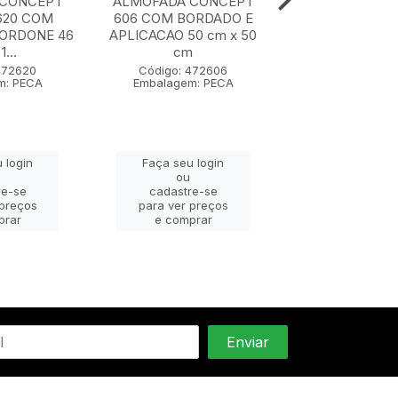
 CONCEPT
ALMOFADA CONCEPT
ALMOFADA C
620 COM
606 COM BORDADO E
607 50 cm x
CORDONE 46
APLICACAO 50 cm x 50
1...
cm
Código: 47
Embalagem: 
472620
Código: 472606
m: PECA
Embalagem: PECA
Faça seu lo
 login
Faça seu login
ou
ou
cadastre-
re-se
cadastre-se
para ver pr
 preços
para ver preços
e compra
prar
e comprar