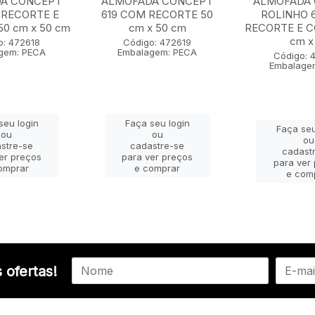
A CONCEPT
ALMOFADA CONCEPT
ALMOFADA
 RECORTE E
619 COM RECORTE 50
ROLINHO 
0 cm x 50 cm
cm x 50 cm
RECORTE E 
cm x 
o: 472618
Código: 472619
gem: PECA
Embalagem: PECA
Código: 
Embalage
seu login
Faça seu login
Faça seu
ou
ou
ou
stre-se
cadastre-se
cadast
er preços
para ver preços
para ver
omprar
e comprar
e com
 ofertas!