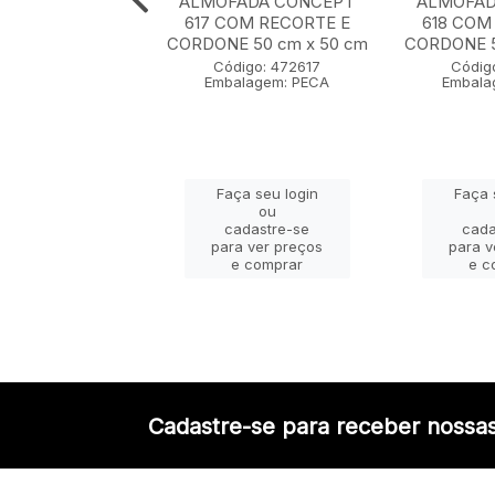
ADA CONCEPT
ALMOFADA CONCEPT
ALMOFAD
0 cm x 50 cm
617 COM RECORTE E
618 COM
CORDONE 50 cm x 50 cm
CORDONE 5
igo: 472607
Código: 472617
Códig
lagem: PECA
Embalagem: PECA
Embala
ça seu login
Faça seu login
Faça 
ou
ou
adastre-se
cadastre-se
cada
a ver preços
para ver preços
para v
e comprar
e comprar
e c
Cadastre-se para receber nossas