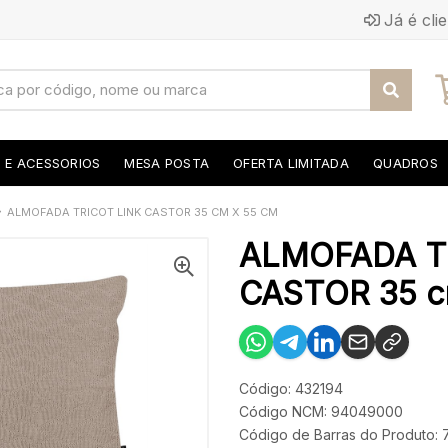
Já é cli
S E ACESSORIOS
MESA POSTA
OFERTA LIMITADA
QUADROS
ALMOFADA TRICOT LINK CASTOR 35 CM X 55 CM
ALMOFADA T
CASTOR 35 c
Código: 432194
Código NCM: 94049000
Código de Barras do Produto