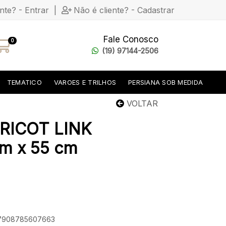
ente? - Entrar
|
Não é cliente? - Cadastrar
Fale Conosco
0
(19) 97144-2506
TEMATICO
VAROES E TRILHOS
PERSIANA SOB MEDIDA
VOLTAR
RICOT LINK
m x 55 cm
: 7908785607663