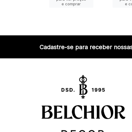
e comprar
e comprar
e c
Cadastre-se para receber nossas