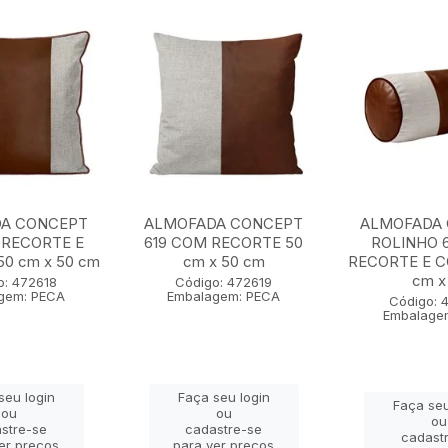
A CONCEPT
ALMOFADA CONCEPT
ALMOFADA
 RECORTE E
619 COM RECORTE 50
ROLINHO 
0 cm x 50 cm
cm x 50 cm
RECORTE E 
cm x 
o: 472618
Código: 472619
gem: PECA
Embalagem: PECA
Código: 
Embalage
seu login
Faça seu login
Faça seu
ou
ou
ou
stre-se
cadastre-se
cadast
er preços
para ver preços