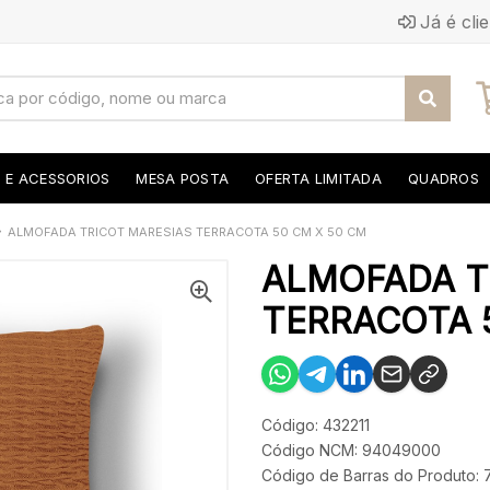
Já é cli
S E ACESSORIOS
MESA POSTA
OFERTA LIMITADA
QUADROS
ALMOFADA TRICOT MARESIAS TERRACOTA 50 CM X 50 CM
ALMOFADA T
TERRACOTA 5
Código: 432211
Código NCM: 94049000
Código de Barras do Produto: