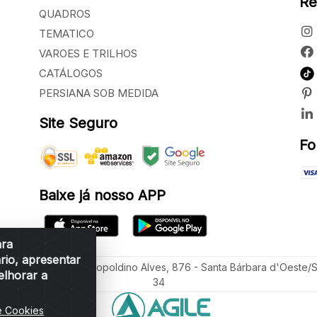
Re
QUADROS
TEMATICO
VAROES E TRILHOS
CATÁLOGOS
PERSIANA SOB MEDIDA
Site Seguro
Fo
Baixe já nosso APP
ara
rio, apresentar
ua Vereador Sérgio Leopoldino Alves, 876 - Santa Bárbara d'Oeste/
elhorar a
34
e Cookies