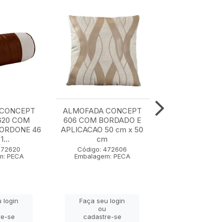
 CONCEPT
ALMOFADA CONCEPT
ALMOFADA C
620 COM
606 COM BORDADO E
607 50 cm x
CORDONE 46
APLICACAO 50 cm x 50
1...
cm
Código: 47
Embalagem: 
472620
Código: 472606
m: PECA
Embalagem: PECA
Faça seu lo
 login
Faça seu login
ou
ou
cadastre-
re-se
cadastre-se
para ver pr