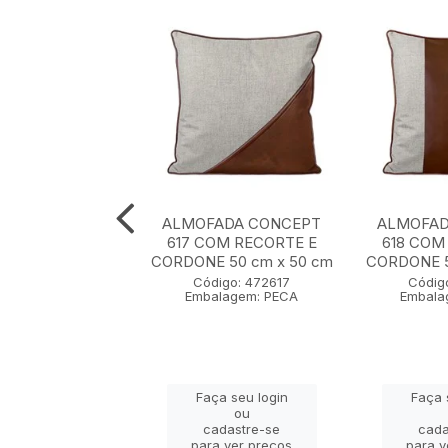
ADA CONCEPT
ALMOFADA CONCEPT
ALMOFAD
0 cm x 50 cm
617 COM RECORTE E
618 COM
CORDONE 50 cm x 50 cm
CORDONE 5
igo: 472607
Código: 472617
Códig
lagem: PECA
Embalagem: PECA
Embala
ça seu login
Faça seu login
Faça 
ou
ou
adastre-se
cadastre-se
cada
a ver preços
para ver preços
para v