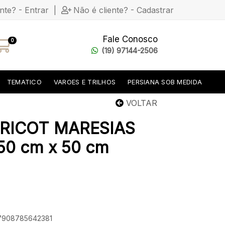
ente? - Entrar
|
Não é cliente? - Cadastrar
Fale Conosco
0
(19) 97144-2506
TEMATICO
VAROES E TRILHOS
PERSIANA SOB MEDIDA
VOLTAR
RICOT MARESIAS
0 cm x 50 cm
 7908785642381