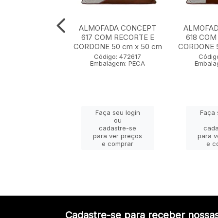
ADA CONCEPT
ALMOFADA CONCEPT
ALMOFAD
0 cm x 50 cm
617 COM RECORTE E
618 COM
CORDONE 50 cm x 50 cm
CORDONE 5
igo: 472607
Código: 472617
Códig
lagem: PECA
Embalagem: PECA
Embala
ça seu login
Faça seu login
Faça 
ou
ou
adastre-se
cadastre-se
cada
a ver preços
para ver preços
para v
e comprar
e comprar
e c
Cadastre-se para receber nossas