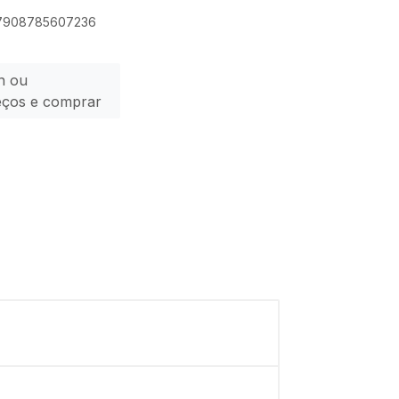
: 7908785607236
n ou
eços e comprar