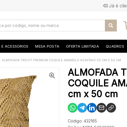
Já é cli
S E ACESSORIOS
MESA POSTA
OFERTA LIMITADA
QUADROS
ALMOFADA TRICOT PREMIUM COQUILE AMARELO ACAFRAO 50 CM X 50 CM
ALMOFADA T
COQUILE AM
cm x 50 cm
Código: 432165