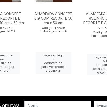
A CONCEPT
ALMOFADA CONCEPT
ALMOFADA
 RECORTE E
619 COM RECORTE 50
ROLINHO 
0 cm x 50 cm
cm x 50 cm
RECORTE E 
cm x 
o: 472618
Código: 472619
gem: PECA
Embalagem: PECA
Código: 
Embalage
seu login
Faça seu login
Faça seu
ou
ou
ou
stre-se
cadastre-se
cadast
er preços
para ver preços
para ver
omprar
e comprar
e com
 ofertas!