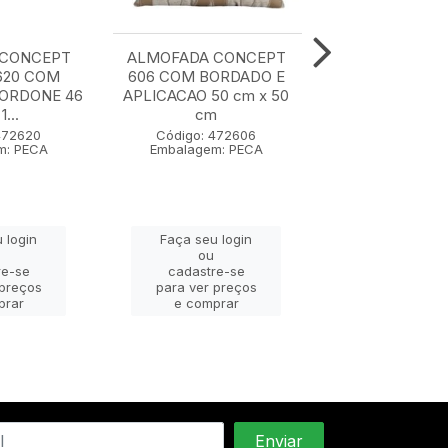
 CONCEPT
ALMOFADA CONCEPT
ALMOFADA C
620 COM
606 COM BORDADO E
607 50 cm x
CORDONE 46
APLICACAO 50 cm x 50
1...
cm
Código: 47
Embalagem: 
472620
Código: 472606
m: PECA
Embalagem: PECA
Faça seu lo
 login
Faça seu login
ou
ou
cadastre-
re-se
cadastre-se
para ver pr
 preços
para ver preços
e compra
prar
e comprar