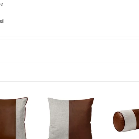
de
il