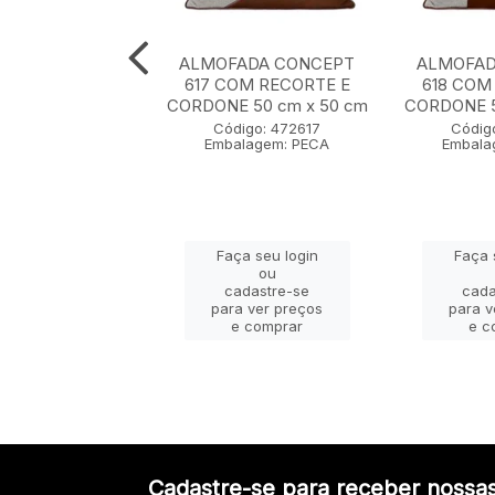
ADA CONCEPT
ALMOFADA CONCEPT
ALMOFAD
0 cm x 50 cm
617 COM RECORTE E
618 COM
CORDONE 50 cm x 50 cm
CORDONE 5
igo: 472607
Código: 472617
Códig
lagem: PECA
Embalagem: PECA
Embala
ça seu login
Faça seu login
Faça 
ou
ou
adastre-se
cadastre-se
cada
a ver preços
para ver preços
para v
e comprar
e comprar
e c
Cadastre-se para receber nossas