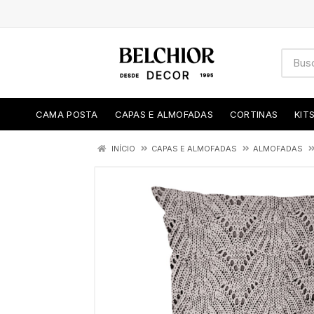
CAMA POSTA
CAPAS E ALMOFADAS
CORTINAS
KIT
INÍCIO
CAPAS E ALMOFADAS
ALMOFADAS