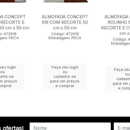
A CONCEPT
ALMOFADA CONCEPT
ALMOFADA
 RECORTE E
619 COM RECORTE 50
ROLINHO 
0 cm x 50 cm
cm x 50 cm
RECORTE E 
cm x 
o: 472618
Código: 472619
gem: PECA
Embalagem: PECA
Código: 
Embalage
seu login
Faça seu login
Faça seu
ou
ou
ou
stre-se
cadastre-se
cadast
er preços
para ver preços
para ver
omprar
e comprar
e com
 ofertas!