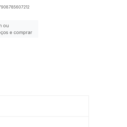
 7908785607212
n ou
eços e comprar