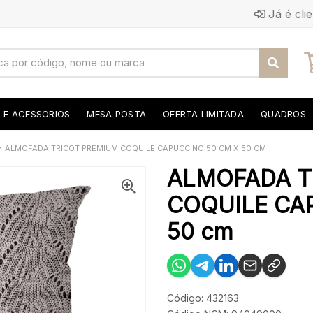
Já é cli
S E ACESSORIOS
MESA POSTA
OFERTA LIMITADA
QUADROS
ALMOFADA TRICOT PREMIUM COQUILE CAPUCCINO 50 CM X 50 CM
ALMOFADA T
COQUILE CA
50 cm
Código: 432163