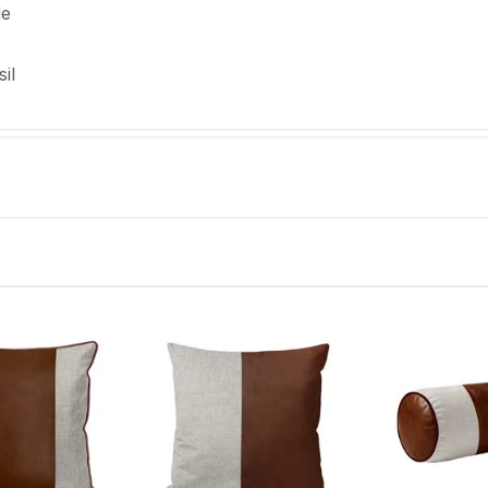
de
il