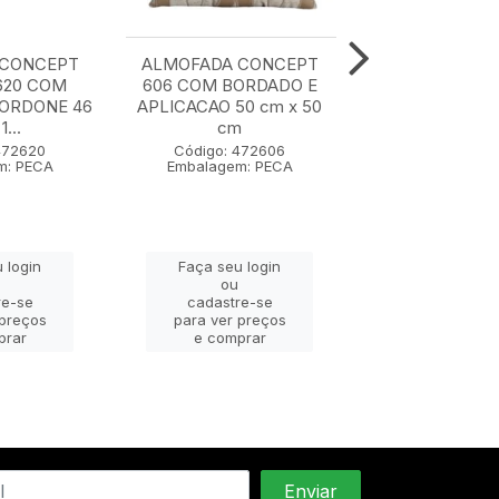
 CONCEPT
ALMOFADA CONCEPT
ALMOFADA C
620 COM
606 COM BORDADO E
607 50 cm x
CORDONE 46
APLICACAO 50 cm x 50
1...
cm
Código: 47
Embalagem: 
472620
Código: 472606
m: PECA
Embalagem: PECA
Faça seu lo
 login
Faça seu login
ou
ou
cadastre-
re-se
cadastre-se
para ver pr
 preços
para ver preços
e compra
prar
e comprar