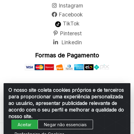
Instagram
Facebook
TikTok
Pinterest
Linkedin
Formas de Pagamento
O nosso site coleta cookies próprios e de terceiros
Belchior Cortinas e Acessórios LTDA - R: Rua
para proporcionar uma experiência personalizada
Vereador Sérgio Leopoldino Alves, 876 - Santa
ao usuário, apresentar publicidade relevante de
Bárbara d'Oeste/SP - CEP 13.456-166 - CNPJ
acordo com o seu perfil e melhorar a qualidade do
06.314.073/0001-34
nosso site.
Aceitar
Negar não essenciais