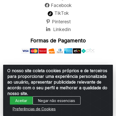
Facebook
TikTok
Pinterest
Linkedin
Formas de Pagamento
O nosso site coleta cookies próprios e de terceiros
Belchior Cortinas e Acessórios LTDA - R: Rua
para proporcionar uma experiência personalizada
Vereador Sérgio Leopoldino Alves, 876 - Santa
ao usuário, apresentar publicidade relevante de
Bárbara d'Oeste/SP - CEP 13.456-166 - CNPJ
acordo com o seu perfil e melhorar a qualidade do
06.314.073/0001-34
nosso site.
Aceitar
Negar não essenciais
Preferências de Cookies