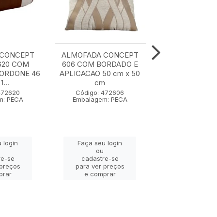
 CONCEPT
ALMOFADA CONCEPT
ALMOFADA C
620 COM
606 COM BORDADO E
607 50 cm x
CORDONE 46
APLICACAO 50 cm x 50
1...
cm
Código: 47
Embalagem: 
472620
Código: 472606
m: PECA
Embalagem: PECA
Faça seu lo
 login
Faça seu login
ou
ou
cadastre-
re-se
cadastre-se
para ver pr
 preços
para ver preços
e compra
prar
e comprar