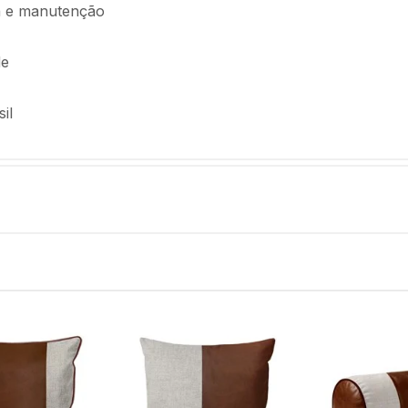
oca e manutenção
de
il