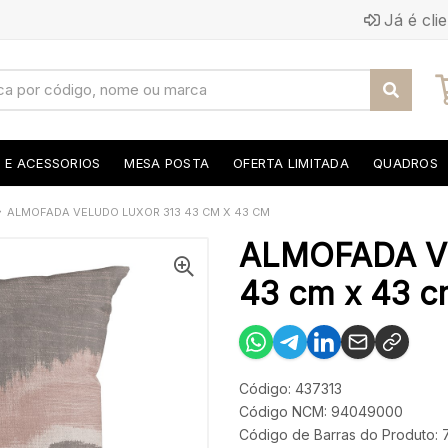
Já é cli
S E ACESSORIOS
MESA POSTA
OFERTA LIMITADA
QUADROS
ALMOFADA VELUDO LUXOR 313 43 CM X 43 CM
ALMOFADA V
43 cm x 43 
Código: 437313
Código NCM: 94049000
Código de Barras do Produto