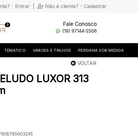
ente? - Entrar
|
Não é cliente? - Cadastrar
Fale Conosco
0
(19) 97144-2506
TEMATICO
VAROES E TRILHOS
PERSIANA SOB MEDIDA
VOLTAR
ELUDO LUXOR 313
cm
: 7908785603245