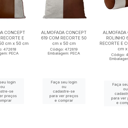
A CONCEPT
ALMOFADA CONCEPT
ALMOFADA
 RECORTE E
619 COM RECORTE 50
ROLINHO 
0 cm x 50 cm
cm x 50 cm
RECORTE E 
cm x 
o: 472618
Código: 472619
gem: PECA
Embalagem: PECA
Código: 
Embalage
seu login
Faça seu login
Faça seu
ou
ou
ou
stre-se
cadastre-se
cadast
er preços
para ver preços
para ver
omprar
e comprar
e com