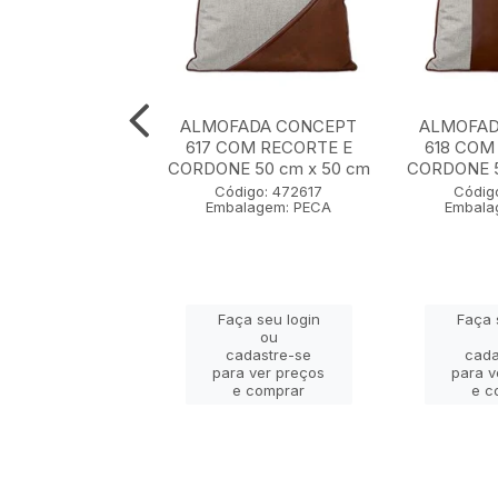
ADA CONCEPT
ALMOFADA CONCEPT
ALMOFAD
0 cm x 50 cm
617 COM RECORTE E
618 COM
CORDONE 50 cm x 50 cm
CORDONE 5
igo: 472607
Código: 472617
Códig
lagem: PECA
Embalagem: PECA
Embala
ça seu login
Faça seu login
Faça 
ou
ou
adastre-se
cadastre-se
cada
a ver preços
para ver preços
para v
e comprar
e comprar
e c