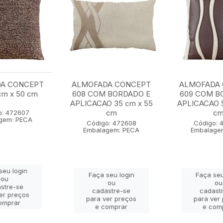
A CONCEPT
ALMOFADA CONCEPT
ALMOFADA
cm x 50 cm
608 COM BORDADO E
609 COM B
APLICACAO 35 cm x 55
APLICACAO 5
cm
c
o: 472607
gem: PECA
Código: 472608
Código: 
Embalagem: PECA
Embalage
seu login
Faça seu login
Faça seu
ou
ou
ou
stre-se
cadastre-se
cadast
er preços
para ver preços
para ver
omprar
e comprar
e com