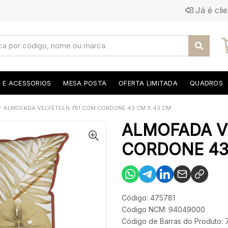
Já é cli
S E ACESSORIOS
MESA POSTA
OFERTA LIMITADA
QUADROS
ALMOFADA VELVETEEN 781 COM CORDONE 43 CM X 43 CM
ALMOFADA V
CORDONE 43 
Código: 475781
Código NCM: 94049000
Código de Barras do Produto