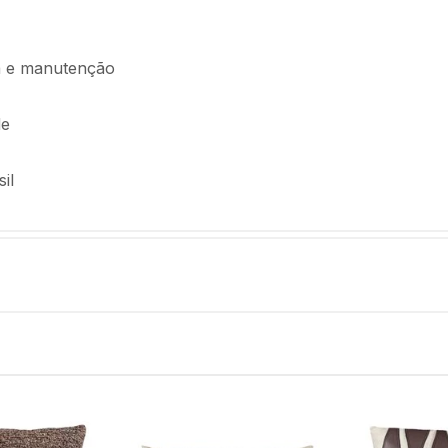
oca e manutenção
de
il