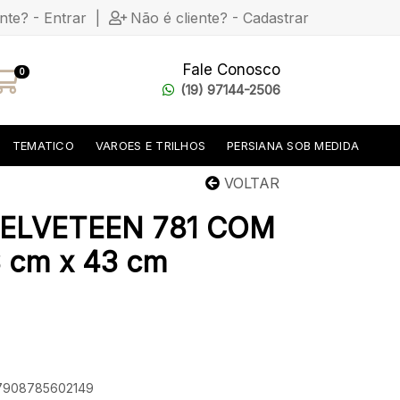
ente? - Entrar
|
Não é cliente? - Cadastrar
Fale Conosco
0
(19) 97144-2506
TEMATICO
VAROES E TRILHOS
PERSIANA SOB MEDIDA
VOLTAR
ELVETEEN 781 COM
cm x 43 cm
: 7908785602149