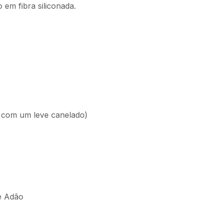
em fibra siliconada.
o com um leve canelado)
e Adão