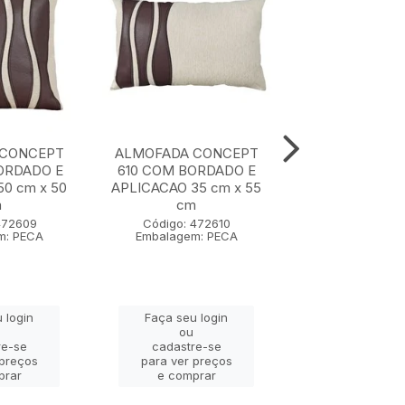
 CONCEPT
ALMOFADA CONCEPT
ALMOFADA CON
ORDADO E
610 COM BORDADO E
COM BORDA
0 cm x 50
APLICACAO 35 cm x 55
APLICACAO 50 
m
cm
cm
472609
Código: 472610
Código: 47
m: PECA
Embalagem: PECA
Embalagem: 
 login
Faça seu login
Faça seu lo
ou
ou
re-se
cadastre-se
cadastre-
 preços
para ver preços
para ver pr
prar
e comprar
e compra