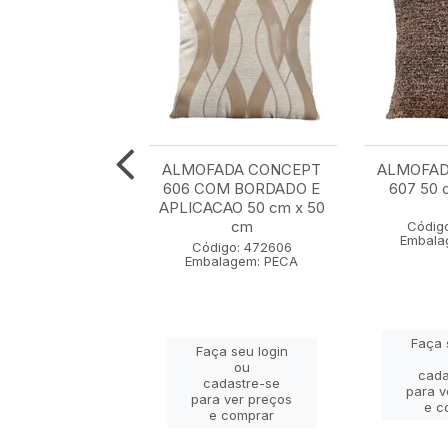
A CONCEPT 611
ALMOFADA CONCEPT
ALMOFAD
 BORDADO E
606 COM BORDADO E
607 50 
CAO 50 cm x 50
APLICACAO 50 cm x 50
cm
cm
Códig
Embala
igo: 472611
Código: 472606
lagem: PECA
Embalagem: PECA
Faça 
ça seu login
Faça seu login
ou
ou
cada
adastre-se
cadastre-se
para v
a ver preços
para ver preços
e c
e comprar
e comprar