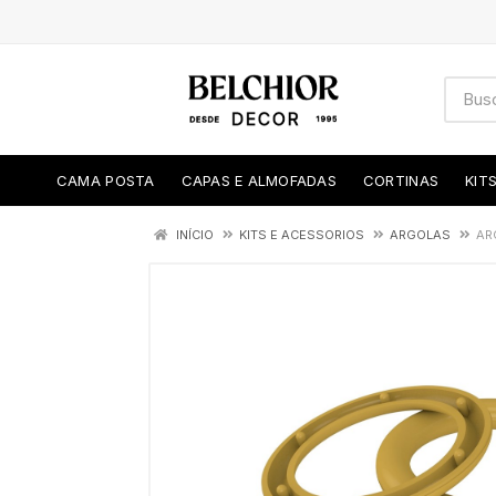
CAMA POSTA
CAPAS E ALMOFADAS
CORTINAS
KIT
INÍCIO
KITS E ACESSORIOS
ARGOLAS
AR