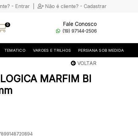
ente? - Entrar
|
Não é cliente? - Cadastrar
Fale Conosco
0
(19) 97144-2506
TEMATICO
VAROES E TRILHOS
PERSIANA SOB MEDIDA
VOLTAR
LOGICA MARFIM BI
 mm
: 7899148720894