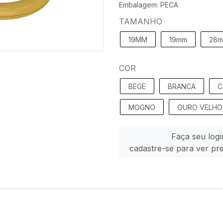
Embalagem: PECA
TAMANHO
19MM
19mm
28
COR
BEGE
BRANCA
C
MOGNO
OURO VELHO
Faça seu logi
cadastre-se para ver pr