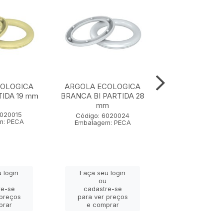
COLOGICA
ARGOLA ECOLOGICA
ARGOLA ECO
TIDA 19 mm
BRANCA BI PARTIDA 28
IMBUIA BI PAR
mm
mm
6020015
Código: 6020024
Código: 602
m: PECA
Embalagem: PECA
Embalagem: 
 login
Faça seu login
Faça seu lo
ou
ou
re-se
cadastre-se
cadastre-
 preços
para ver preços
para ver pr
prar
e comprar
e compra