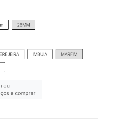
mm
28MM
EREJEIRA
IMBUIA
MARFIM
n ou
eços e comprar