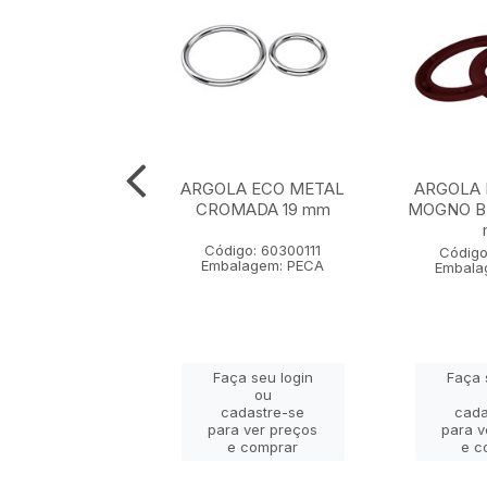
A ECOLOGICA
ARGOLA ECO METAL
ARGOLA 
 BI PARTIDA 28
CROMADA 19 mm
MOGNO BI
mm
Código: 60300111
igo: 6020023
Código
Embalagem: PECA
lagem: PECA
Embala
ça seu login
Faça seu login
Faça 
ou
ou
adastre-se
cadastre-se
cada
a ver preços
para ver preços
para v
e comprar
e comprar
e c