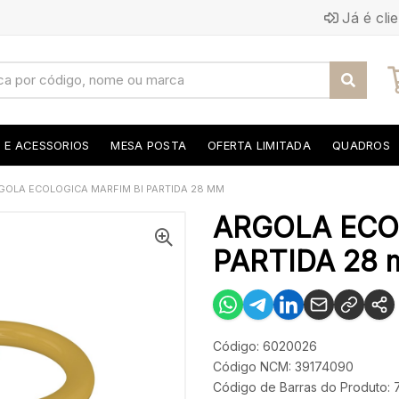
Já é cli
S E ACESSORIOS
MESA POSTA
OFERTA LIMITADA
QUADROS
GOLA ECOLOGICA MARFIM BI PARTIDA 28 MM
ARGOLA ECO
PARTIDA 28
Código: 6020026
Código NCM: 39174090
Código de Barras do Produto