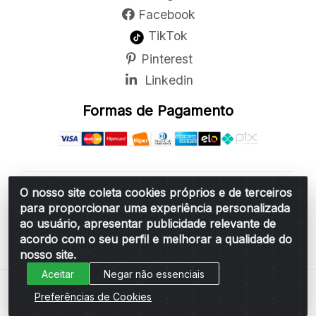
Facebook
TikTok
Pinterest
Linkedin
Formas de Pagamento
O nosso site coleta cookies próprios e de terceiros
Belchior Cortinas e Acessórios LTDA - R: Rua
para proporcionar uma experiência personalizada
Vereador Sérgio Leopoldino Alves, 876 - Santa
ao usuário, apresentar publicidade relevante de
Bárbara d'Oeste/SP - CEP 13.456-166 - CNPJ
acordo com o seu perfil e melhorar a qualidade do
06.314.073/0001-34
nosso site.
Aceitar
Negar não essenciais
Preferências de Cookies