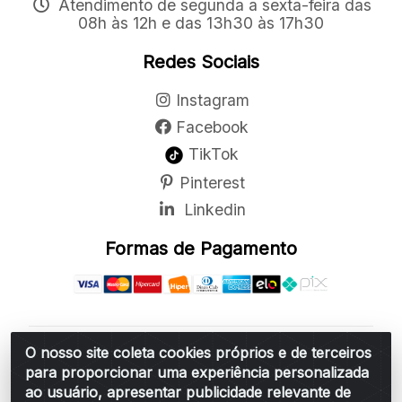
Atendimento de segunda a sexta-feira das
08h às 12h e das 13h30 às 17h30
Redes Sociais
Instagram
Facebook
TikTok
Pinterest
Linkedin
Formas de Pagamento
O nosso site coleta cookies próprios e de terceiros
Belchior Cortinas e Acessórios LTDA - R: Rua
para proporcionar uma experiência personalizada
Vereador Sérgio Leopoldino Alves, 876 - Santa
ao usuário, apresentar publicidade relevante de
Bárbara d'Oeste/SP - CEP 13.456-166 - CNPJ