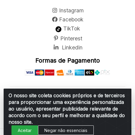
Instagram
Facebook
TikTok
Pinterest
Linkedin
Formas de Pagamento
O nosso site coleta cookies próprios e de terceiros
Belchior Cortinas e Acessórios LTDA - R: Rua
para proporcionar uma experiência personalizada
Vereador Sérgio Leopoldino Alves, 876 - Santa
ao usuário, apresentar publicidade relevante de
Bárbara d'Oeste/SP - CEP 13.456-166 - CNPJ
acordo com o seu perfil e melhorar a qualidade do
06.314.073/0001-34
nosso site.
Aceitar
Negar não essenciais