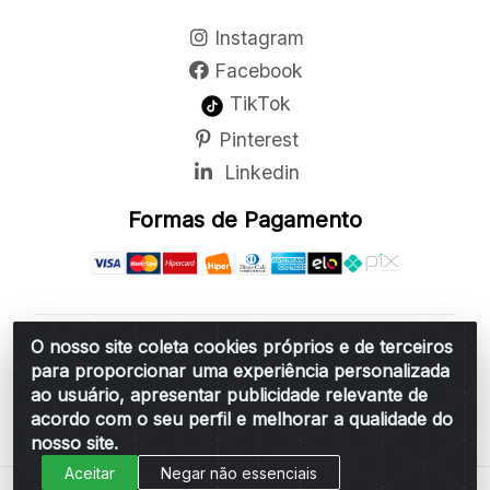
Instagram
Facebook
TikTok
Pinterest
Linkedin
Formas de Pagamento
O nosso site coleta cookies próprios e de terceiros
Belchior Cortinas e Acessórios LTDA - R: Rua
para proporcionar uma experiência personalizada
Vereador Sérgio Leopoldino Alves, 876 - Santa
ao usuário, apresentar publicidade relevante de
Bárbara d'Oeste/SP - CEP 13.456-166 - CNPJ
acordo com o seu perfil e melhorar a qualidade do
06.314.073/0001-34
nosso site.
Aceitar
Negar não essenciais