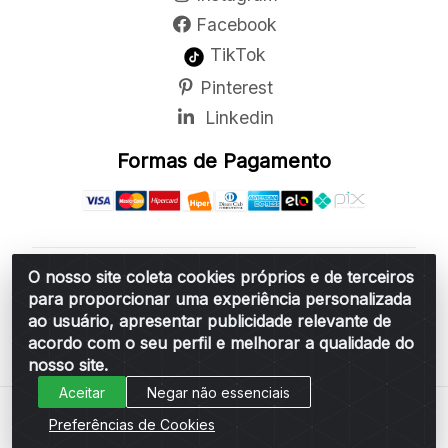
Facebook
TikTok
Pinterest
Linkedin
Formas de Pagamento
O nosso site coleta cookies próprios e de terceiros
Belchior Cortinas e Acessórios LTDA - R: Rua
para proporcionar uma experiência personalizada
Vereador Sérgio Leopoldino Alves, 876 - Santa
ao usuário, apresentar publicidade relevante de
Bárbara d'Oeste/SP - CEP 13.456-166 - CNPJ
acordo com o seu perfil e melhorar a qualidade do
06.314.073/0001-34
nosso site.
Aceitar
Negar não essenciais
Preferências de Cookies