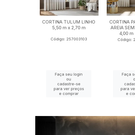
BALI MARFIM
CORTINA TULUM LINHO
CORTINA P
2,80 m x 2,30
5,50 m x 2,70 m
AREIA SEM
m
4,00 m 
Código: 257003103
 22401069
Código: 
eu login
Faça seu login
Faça s
ou
ou
stre-se
cadastre-se
cadas
er preços
para ver preços
para ve
omprar
e comprar
e co