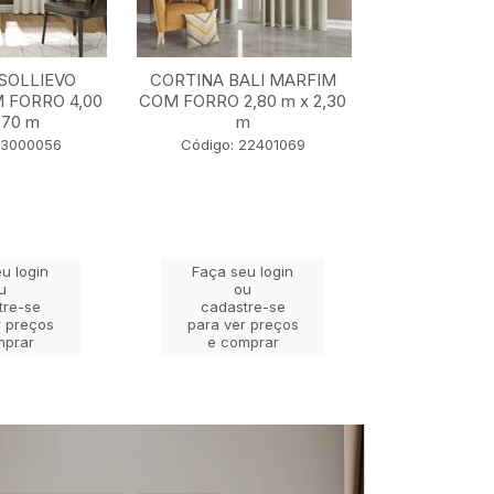
SOLLIEVO
CORTINA BALI MARFIM
CORTINA TU
 FORRO 4,00
COM FORRO 2,80 m x 2,30
5,50 m x
,70 m
m
Código: 2
23000056
Código: 22401069
u login
Faça seu login
Faça se
u
ou
o
tre-se
cadastre-se
cadast
r preços
para ver preços
para ver
mprar
e comprar
e com