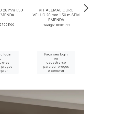
O 28 mm 1,50
KIT ALEMAO OURO
KIT JADE P
EMENDA
VELHO 28 mm 1,50 m SEM
28 mm 1,
EMENDA
EME
127001100
Código: 10301313
Código: 
u login
Faça seu login
Faça se
u
ou
o
tre-se
cadastre-se
cadast
r preços
para ver preços
para ver
mprar
e comprar
e com