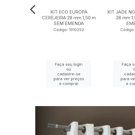
 NOBRE OURO
KIT ECO EUROPA
KIT JADE N
m 1,50 m SEM
CEREJEIRA 28 mm 1,50 m
28 mm 1
ENDA
SEM EMENDA
EM
 130001127
Código: 1010252
Código:
eu login
Faça seu login
Faça s
ou
ou
stre-se
cadastre-se
cadas
er preços
para ver preços
para ve
omprar
e comprar
e co