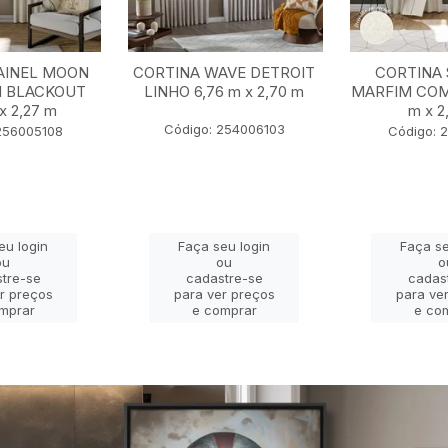
AINEL MOON
CORTINA WAVE DETROIT
CORTINA 
I BLACKOUT
LINHO 6,76 m x 2,70 m
MARFIM COM
x 2,27 m
m x 2
Código: 254006103
256005108
Código: 
eu login
Faça seu login
Faça se
ou
ou
o
tre-se
cadastre-se
cadas
r preços
para ver preços
para ve
mprar
e comprar
e co